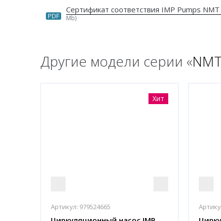
Сертификат соответствия IMP Pumps NMT
PDF
Mb)
Другие модели серии «
NMTD
Хит
Артикул:
979524665
Артику
Циркуляционный насос IMP
Цирку