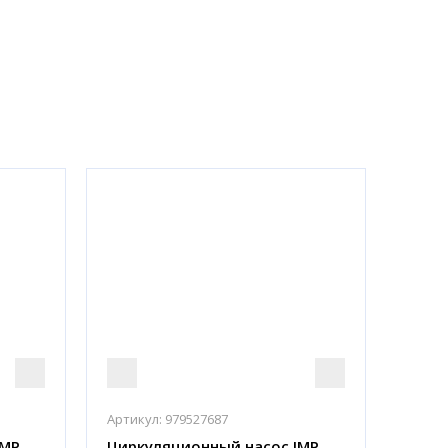
Артикул:
979527687
IMP
Циркуляционный насос IMP