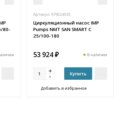
Артикул:
979524535
IMP
Циркуляционный насос IMP
/80-
Pumps NMT SAN SMART C
25/100-180
53 924 ₽
наличии
В наличии
Добавить в избранное