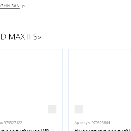
 GHN SAN
(5
 MAX II S
»
л:
979527122
Артикул:
979523864
ляционный насос IMP
Насос циркуляционный 