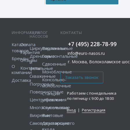
ИНФОРМАЦИЯ
КАТАЛОГ
КОНТАКТЫ
НАСОСОВ
+7 (495) 228-78-99
Каталог
Оплата
Циркуляционные
Вертикальные
товаров
Гарантия
info@euro-nasos.ru
Дренажные
Горизонтальные
Бренды
Отзывы
г. Москва, Волоколамское шосс
и
Сдвоенные
О
Контакты
фекальные
Моноблочные
компании
Скважинные
Консольно-
Доставка
Погружные
моноблочные
Поверхностные
Работаем с понедельника
Станции
по пятницу с 9:00 до 18:00
Центробежные
управления
Многоступенчатые
Консольные
Вход
|
Регистрация
Вихревые
Винтовые
Самовсасывающие
Двустороннего
входа