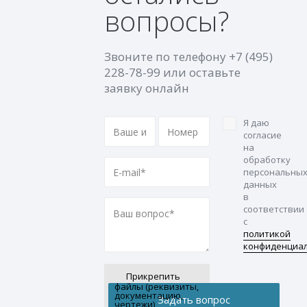
вопросы?
Звоните по телефону
+7 (495)
228-78-99
или оставьте
заявку онлайн
Я даю
согласие
на
обработку
персональны
данных
в
соответствии
с
политикой
конфиденциа
Прикрепить
файлы (реквизиты,
документацию,
чертежи)