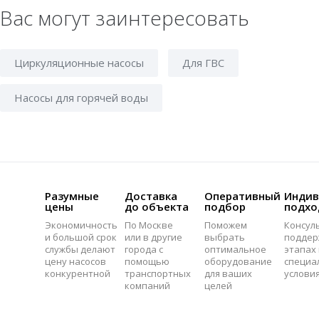
Вас могут заинтересовать
Циркуляционные насосы
Для ГВС
Насосы для горячей воды
Разумные
Доставка
Оперативный
Индив
цены
до объекта
подбор
подхо
Экономичность
По Москве
Поможем
Консул
и большой срок
или в другие
выбрать
поддер
службы делают
города с
оптимальное
этапах 
цену насосов
помощью
оборудование
специа
конкурентной
транспортных
для ваших
услови
компаний
целей