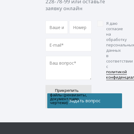
228-78-99
или оставьте
заявку онлайн
Я даю
согласие
на
обработку
персональны
данных
в
соответствии
с
политикой
конфиденциа
Прикрепить
файлы (реквизиты,
документацию,
чертежи)