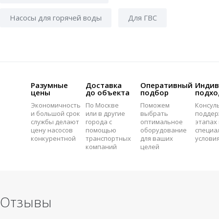
Насосы для горячей воды
Для ГВС
Разумные
Доставка
Оперативный
Индив
цены
до объекта
подбор
подхо
Экономичность
По Москве
Поможем
Консул
и большой срок
или в другие
выбрать
поддер
службы делают
города с
оптимальное
этапах 
цену насосов
помощью
оборудование
специа
конкурентной
транспортных
для ваших
услови
компаний
целей
Отзывы