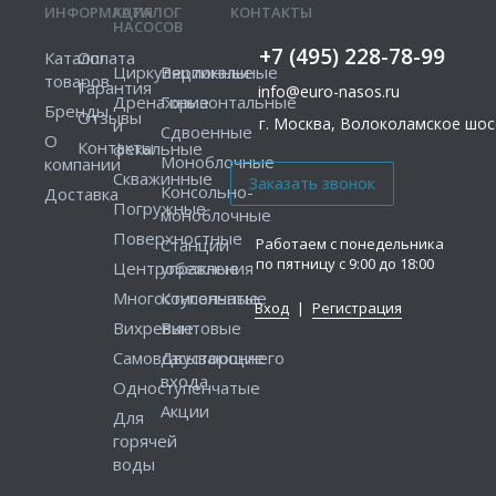
ИНФОРМАЦИЯ
КАТАЛОГ
КОНТАКТЫ
НАСОСОВ
+7 (495) 228-78-99
Каталог
Оплата
Циркуляционные
Вертикальные
товаров
Гарантия
info@euro-nasos.ru
Дренажные
Горизонтальные
Бренды
Отзывы
г. Москва, Волоколамское шосс
и
Сдвоенные
О
Контакты
фекальные
Моноблочные
компании
Скважинные
Консольно-
Доставка
Погружные
моноблочные
Поверхностные
Работаем с понедельника
Станции
по пятницу с 9:00 до 18:00
Центробежные
управления
Многоступенчатые
Консольные
Вход
|
Регистрация
Вихревые
Винтовые
Самовсасывающие
Двустороннего
входа
Одноступенчатые
Акции
Для
горячей
воды