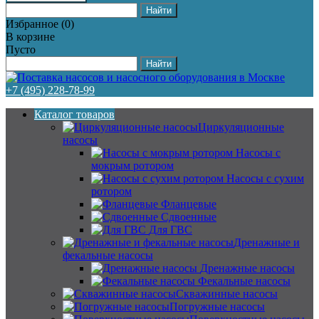
Избранное
(
0
)
В корзине
Пусто
+7 (495) 228-78-99
Каталог товаров
Циркуляционные
насосы
Насосы с
мокрым ротором
Насосы с сухим
ротором
Фланцевые
Сдвоенные
Для ГВС
Дренажные и
фекальные насосы
Дренажные насосы
Фекальные насосы
Скважинные насосы
Погружные насосы