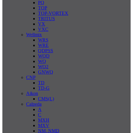
PQ
TOP
TOP-VORTEX
TRITUS
VX
VXC
Wellmix
WRS
WRE
QDPSS
WQD
WQ
WQ2
GNWQ
CNP
TD
TD-G
Aikon
CMS(L)
Calpeda
A
C
MXH
MXV
NM, NMD