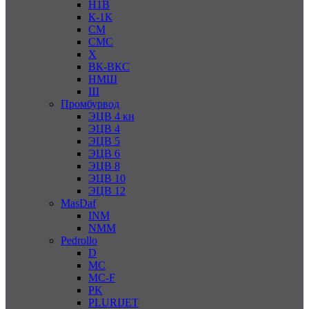
Н1В
К-1К
СМ
СМС
Х
ВК-ВКС
НМШ
Ш
Промбурвод
ЭЦВ 4 кн
ЭЦВ 4
ЭЦВ 5
ЭЦВ 6
ЭЦВ 8
ЭЦВ 10
ЭЦВ 12
MasDaf
INM
NMM
Pedrollo
D
MC
MC-F
PK
PLURIJET