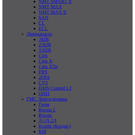
NMT SMART II
NMT MAX
NMT MAX II
SAN
CL
ECL
Ливнынасос
ЭЦВ
2ЭЦВ
3ЭЦВ
Ciris
Ciris X
Ciris ХТр
FRS
2FRS
СУЗ
HMS Control L2
ОНЦ
ГМС Ливгидромаш
Гном
Boosta L
Boosta
Д-1Д-2Д
Kordis (Кордис)
КМ