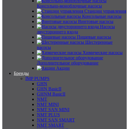
Консольно-моноблочные насосы
Станции управления
Консольные насосы
Винтовые насосы
Насосы
двустороннего входа
Пищевые насосы
Шестеренные
насосы
Химические насосы
Дополнительное оборудование
Акции
Бренды
IMP PUMPS
GHN
GHN BasicII
GHNM BasicII
NMT
NMT MINI
NMT SAN MINI
NMT PLUS
NMT SAN SMART
NMT SMART