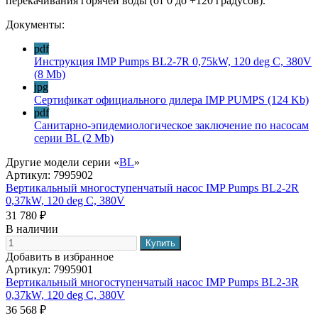
перекачивания горячей воды (от 0 до +120 градусов).
Документы:
pdf
Инструкция IMP Pumps BL2-7R 0,75kW, 120 deg C, 380V
(8 Mb)
jpg
Сертификат официального дилера IMP PUMPS
(124 Kb)
pdf
Санитарно-эпидемиологическое заключение по насосам
серии BL
(2 Mb)
Другие модели серии «
BL
»
Артикул:
7995902
Вертикальный многоступенчатый насос IMP Pumps BL2-2R
0,37kW, 120 deg C, 380V
31 780 ₽
В наличии
Добавить в избранное
Артикул:
7995901
Вертикальный многоступенчатый насос IMP Pumps BL2-3R
0,37kW, 120 deg C, 380V
36 568 ₽