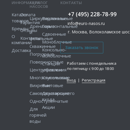
ИНФОРМАЦИЯ
КАТАЛОГ
КОНТАКТЫ
НАСОСОВ
+7 (495) 228-78-99
Каталог
Оплата
Циркуляционные
Вертикальные
товаров
Гарантия
info@euro-nasos.ru
Дренажные
Горизонтальные
Бренды
Отзывы
г. Москва, Волоколамское шосс
и
Сдвоенные
О
Контакты
фекальные
Моноблочные
компании
Скважинные
Консольно-
Доставка
Погружные
моноблочные
Поверхностные
Работаем с понедельника
Станции
по пятницу с 9:00 до 18:00
Центробежные
управления
Многоступенчатые
Консольные
Вход
|
Регистрация
Вихревые
Винтовые
Самовсасывающие
Двустороннего
входа
Одноступенчатые
Акции
Для
горячей
воды