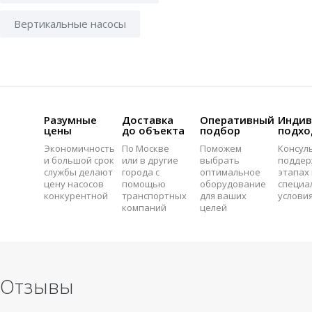
Вертикальные насосы
Разумные
Доставка
Оперативный
Индив
цены
до объекта
подбор
подхо
Экономичность
По Москве
Поможем
Консул
и большой срок
или в другие
выбрать
поддер
службы делают
города с
оптимальное
этапах 
цену насосов
помощью
оборудование
специа
конкурентной
транспортных
для ваших
услови
компаний
целей
Отзывы