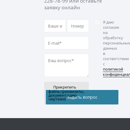
228-78-99
или оставьте
заявку онлайн
Я даю
согласие
на
обработку
персональны
данных
в
соответствии
с
политикой
конфиденциа
Прикрепить
файлы (реквизиты,
документацию,
чертежи)