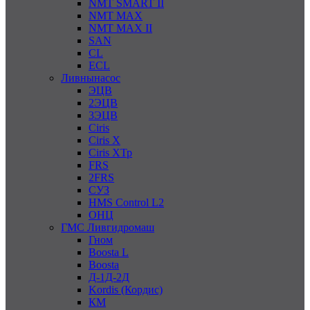
NMT SMART II
NMT MAX
NMT MAX II
SAN
CL
ECL
Ливнынасос
ЭЦВ
2ЭЦВ
3ЭЦВ
Ciris
Ciris X
Ciris ХТр
FRS
2FRS
СУЗ
HMS Control L2
ОНЦ
ГМС Ливгидромаш
Гном
Boosta L
Boosta
Д-1Д-2Д
Kordis (Кордис)
КМ