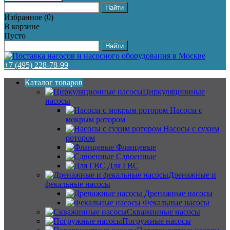
Избранное
(
0
)
В корзине
Пусто
+7 (495) 228-78-99
Каталог товаров
Циркуляционные
насосы
Насосы с
мокрым ротором
Насосы с сухим
ротором
Фланцевые
Сдвоенные
Для ГВС
Дренажные и
фекальные насосы
Дренажные насосы
Фекальные насосы
Скважинные насосы
Погружные насосы