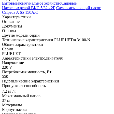
Бытовые
Коммунальное хозяйство
Садовые
Насос вихревой ВКС 5/32 - 2Г
Самовсасывающий насос
Calpeda A 65-150A/C
Характеристики
Описание
Документы
Отзывы
Другие модели серии
Технические характеристики PLURIJETm 3/100-N
Общие характеристики
Серия
PLURIJET
Характеристики электродвигателя
Напряжение
220 V
Потребляемая мощность, Вт
550
Гидравлические характеристики
Пропускная способность
3
7.2 м
/ч
Максимальный напор
37 м
Материалы
Корпус насоса