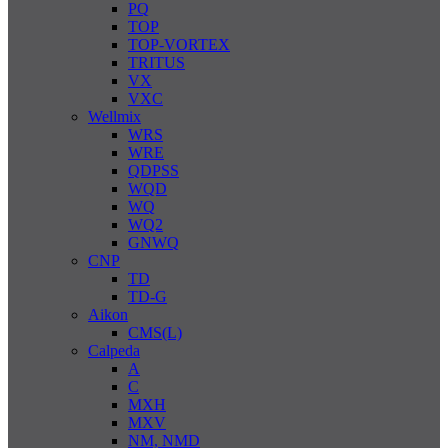
PQ
TOP
TOP-VORTEX
TRITUS
VX
VXC
Wellmix
WRS
WRE
QDPSS
WQD
WQ
WQ2
GNWQ
CNP
TD
TD-G
Aikon
CMS(L)
Calpeda
A
C
MXH
MXV
NM, NMD