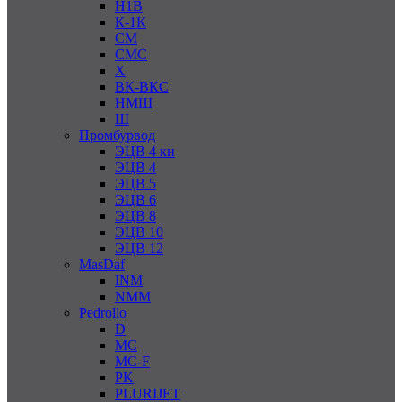
Н1В
К-1К
СМ
СМС
Х
ВК-ВКС
НМШ
Ш
Промбурвод
ЭЦВ 4 кн
ЭЦВ 4
ЭЦВ 5
ЭЦВ 6
ЭЦВ 8
ЭЦВ 10
ЭЦВ 12
MasDaf
INM
NMM
Pedrollo
D
MC
MC-F
PK
PLURIJET