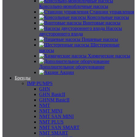
Консольно-моноблочные насосы
Станции управления
Консольные насосы
Винтовые насосы
Насосы
двустороннего входа
Пищевые насосы
Шестеренные
насосы
Химические насосы
Дополнительное оборудование
Акции
Бренды
IMP PUMPS
GHN
GHN BasicII
GHNM BasicII
NMT
NMT MINI
NMT SAN MINI
NMT PLUS
NMT SAN SMART
NMT SMART