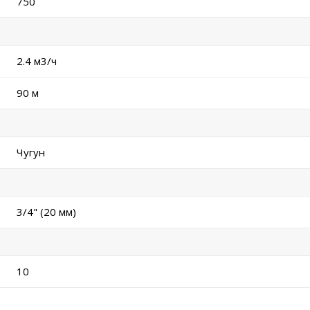
750
2.4 м
3
/ч
90 м
Чугун
3/4" (20 мм)
10