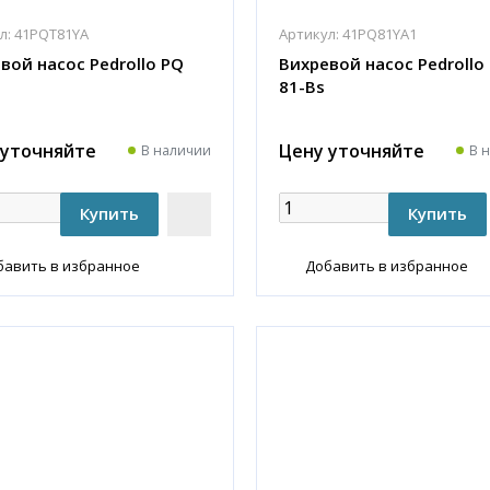
л:
41PQT81YA
Артикул:
41PQ81YA1
вой насос Pedrollo PQ
Вихревой насос Pedroll
81-Bs
 уточняйте
Цену уточняйте
В наличии
В 
бавить в избранное
Добавить в избранное