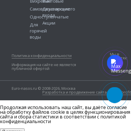
Вихревые
Винтовые
Самовсасывающие
Двустороннего
входа
Одноступенчатые
Акции
Для
горячей
воды
Мы в
Политика конфиденциальности
соцсетях:
Информация на сайте не является
публичной офертой
Euro-nasos.ru © 2008-2026, Москва
Разработка и продвижение сайта — Seo4profit
Продолжая использовать наш сайт, вы даёте согласие
на обработку файлов cookie в целях функционирования
сайта и сбора статистики в соответствии с
политикой
конфиденциальности