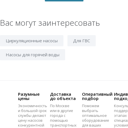
Вас могут заинтересовать
Циркуляционные насосы
Для ГВС
Насосы для горячей воды
Разумные
Доставка
Оперативный
Индив
цены
до объекта
подбор
подхо
Экономичность
По Москве
Поможем
Консул
и большой срок
или в другие
выбрать
поддер
службы делают
города с
оптимальное
этапах 
цену насосов
помощью
оборудование
специа
конкурентной
транспортных
для ваших
услови