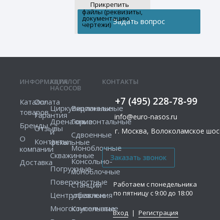
Прикрепить
файлы (реквизиты,
документацию,
чертежи)
ИНФОРМАЦИЯ
КАТАЛОГ
КОНТАКТЫ
НАСОСОВ
+7 (495) 228-78-99
Каталог
Оплата
Циркуляционные
Вертикальные
товаров
Гарантия
info@euro-nasos.ru
Дренажные
Горизонтальные
Бренды
Отзывы
г. Москва, Волоколамское шосс
и
Сдвоенные
О
Контакты
фекальные
Моноблочные
компании
Скважинные
Консольно-
Доставка
Погружные
моноблочные
Поверхностные
Работаем с понедельника
Станции
по пятницу с 9:00 до 18:00
Центробежные
управления
Многоступенчатые
Консольные
Вход
|
Регистрация