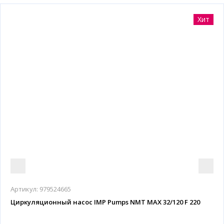
Хит
Артикул:
979524665
Циркуляционный насос IMP Pumps NMT MAX 32/120 F 220