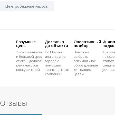
Центробежные насосы
Разумные
Доставка
Оперативный
Индив
цены
до объекта
подбор
подхо
Экономичность
По Москве
Поможем
Консул
и большой срок
или в другие
выбрать
поддер
службы делают
города с
оптимальное
этапах 
цену насосов
помощью
оборудование
специа
конкурентной
транспортных
для ваших
услови
компаний
целей
Отзывы