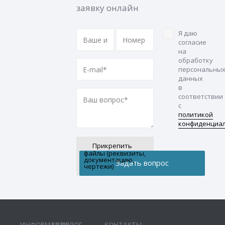
заявку онлайн
Я даю
согласие
на
обработку
персональны
данных
в
соответствии
с
политикой
конфиденциа
Прикрепить
файлы (реквизиты,
документацию,
чертежи)
ИНФОРМАЦИЯ
КАТАЛОГ
КОНТАКТЫ