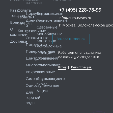
НАСОСОВ
+7 (495) 228-78-99
Каталог
Оплата
Циркуляционные
Вертикальные
товаров
Гарантия
info@euro-nasos.ru
Дренажные
Горизонтальные
Бренды
Отзывы
г. Москва, Волоколамское шосс
и
Сдвоенные
О
Контакты
фекальные
Моноблочные
компании
Скважинные
Консольно-
Доставка
Погружные
моноблочные
Поверхностные
Работаем с понедельника
Станции
по пятницу с 9:00 до 18:00
Центробежные
управления
Многоступенчатые
Консольные
Вход
|
Регистрация
Вихревые
Винтовые
Самовсасывающие
Двустороннего
входа
Одноступенчатые
Акции
Для
горячей
воды