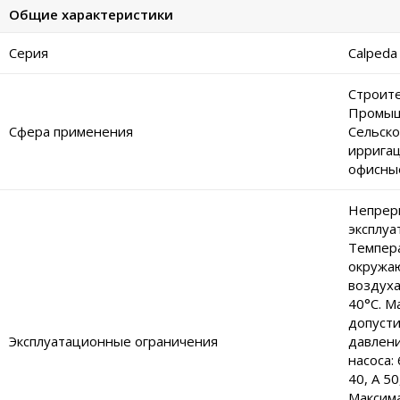
Общие характеристики
Серия
Calpeda
Строите
Промыш
Сфера применения
Сельско
ирригац
офисны
Непрер
эксплуа
Темпер
окружа
воздуха
40°C. М
допуст
Эксплуатационные ограничения
давлени
насоса: 
40, A 50
Максим