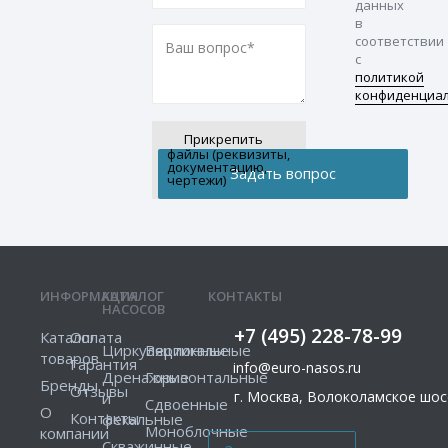
данных
в
соответствии
с
политикой
конфиденциа
Прикрепить
файлы (реквизиты,
документацию,
чертежи)
ИНФОРМАЦИЯ
КАТАЛОГ
КОНТАКТЫ
НАСОСОВ
+7 (495) 228-78-99
Каталог
Оплата
Циркуляционные
Вертикальные
товаров
Гарантия
info@euro-nasos.ru
Дренажные
Горизонтальные
Бренды
Отзывы
г. Москва, Волоколамское шосс
и
Сдвоенные
О
Контакты
фекальные
Моноблочные
компании
Скважинные