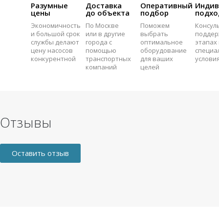
Разумные
Доставка
Оперативный
Индив
цены
до объекта
подбор
подхо
Экономичность
По Москве
Поможем
Консул
и большой срок
или в другие
выбрать
поддер
службы делают
города с
оптимальное
этапах 
цену насосов
помощью
оборудование
специа
конкурентной
транспортных
для ваших
услови
компаний
целей
Отзывы
Оставить отзыв