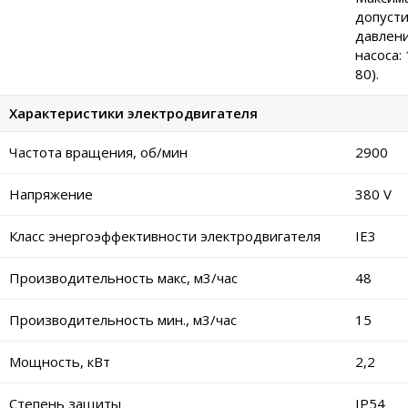
допуст
давлени
насоса: 
80).
Характеристики электродвигателя
Частота вращения, об/мин
2900
Напряжение
380 V
Класс энергоэффективности электродвигателя
IE3
Производительность макс, м3/час
48
Производительность мин., м3/час
15
Мощность, кВт
2,2
Степень защиты
IP54