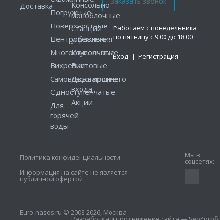
Консольно-
Доставка
Погружные
моноблочные
Поверхностные
Работаем с понедельника
Станции
по пятницу с 9:00 до 18:00
Центробежные
управления
Многоступенчатые
Консольные
Вход
|
Регистрация
Вихревые
Винтовые
Самовсасывающие
Двустороннего
входа
Одноступенчатые
Акции
Для
горячей
воды
Мы в
Политика конфиденциальности
соцсетях:
Информация на сайте не является
публичной офертой
Euro-nasos.ru © 2008-2026, Москва
Разработка и продвижение сайта — Seo4profit