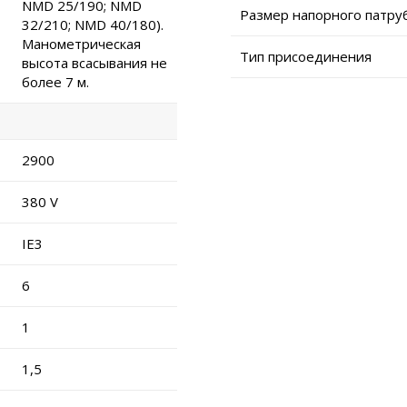
NMD 25/190; NMD
Размер напорного патру
32/210; NMD 40/180).
Манометрическая
Тип присоединения
высота всасывания не
более 7 м.
2900
380 V
IE3
6
1
1,5