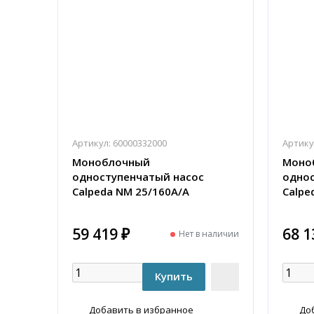
Артикул:
60000332000
Артику
Моноблочный
Моно
одноступенчатый насос
однос
Calpeda NM 25/160A/A
Calpe
59 419 ₽
68 1
Нет в наличии
Добавить в избранное
До