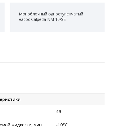
Моноблочный одноступенчатый
насос Calpeda NM 10/SE
теристики
46
емой жидкости, мин
-10°C