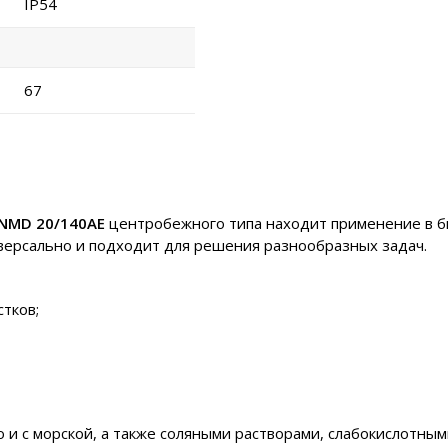
IP54
67
-NMD 20/140AE
центробежного типа находит применение в бы
иверсально и подходит для решения разнообразных задач.
тков;
но и с морской, а также соляными растворами, слабокислотны