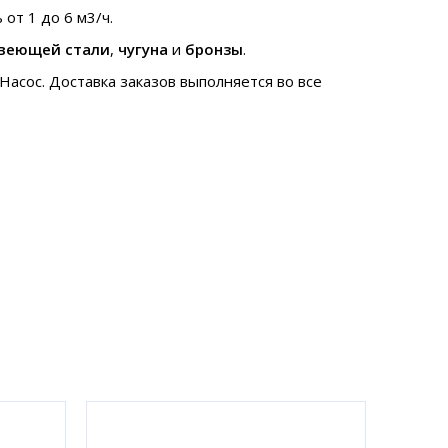
от 1 до 6 м3/ч.
веющей стали
,
чугуна
и
бронзы
.
асос. Доставка заказов выполняется во все