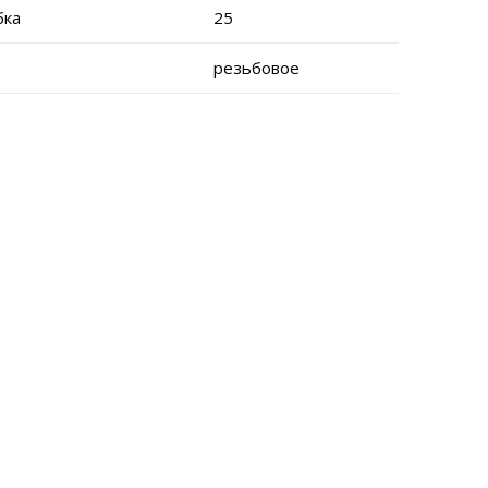
бка
25
резьбовое