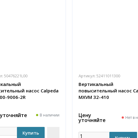
л:
50476221L00
Артикул:
52411011300
икальный
Вертикальный
ительный насос Calpeda
повысительный насос Ca
00-9006-2R
MXVM 32-410
 уточняйте
Цену
В наличии
Нет в 
уточняйте