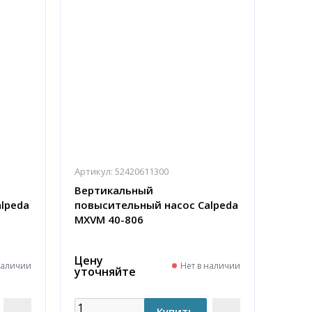
Артикул:
52420611300
Вертикальный
lpeda
повысительный насос Calpeda
MXVM 40-806
Цену
наличии
Нет в наличии
уточняйте