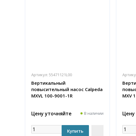
Артикул:
55471121L00
Артику
Вертикальный
Верт
повысительный насос Calpeda
повыс
MXVL 100-9001-1R
MXV 1
Цену уточняйте
Цену
В наличии