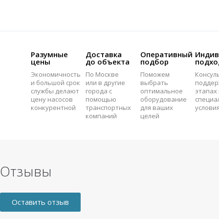
Разумные
Доставка
Оперативный
Индив
цены
до объекта
подбор
подхо
Экономичность
По Москве
Поможем
Консул
и большой срок
или в другие
выбрать
поддер
службы делают
города с
оптимальное
этапах 
цену насосов
помощью
оборудование
специа
конкурентной
транспортных
для ваших
услови
компаний
целей
Отзывы
Оставить отзыв