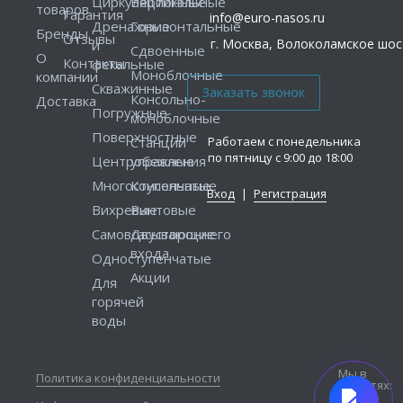
Циркуляционные
Вертикальные
товаров
Гарантия
info@euro-nasos.ru
Дренажные
Горизонтальные
Бренды
Отзывы
г. Москва, Волоколамское шосс
и
Сдвоенные
О
Контакты
фекальные
Моноблочные
компании
Скважинные
Консольно-
Доставка
Погружные
моноблочные
Поверхностные
Работаем с понедельника
Станции
по пятницу с 9:00 до 18:00
Центробежные
управления
Многоступенчатые
Консольные
Вход
|
Регистрация
Вихревые
Винтовые
Самовсасывающие
Двустороннего
входа
Одноступенчатые
Акции
Для
горячей
воды
Мы в
Политика конфиденциальности
соцсетях: