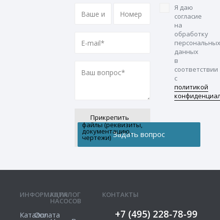
Я даю
согласие
на
обработку
персональны
данных
в
соответствии
с
политикой
конфиденциа
Прикрепить
файлы (реквизиты,
документацию,
чертежи)
ИНФОРМАЦИЯ
КАТАЛОГ
КОНТАКТЫ
НАСОСОВ
+7 (495) 228-78-99
Каталог
Оплата