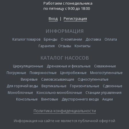
Работаем с понедельника
по пятницу с 9:00 до 18:00
Вход
|
Регистрация
ИНФОРМАЦИЯ
Каталог товаров
Бренды
О компании
Доставка
Оплата
Гарантия
Отзывы
Контакты
КАТАЛОГ НАСОСОВ
Циркуляционные
Дренажные и фекальные
Скважинные
Погружные
Поверхностные
Центробежные
Многоступенчатые
Вихревые
Самовсасывающие
Одноступенчатые
Для горячей воды
Вертикальные
Горизонтальные
Сдвоенные
Моноблочные
Консольно-моноблочные
Станции управления
Консольные
Винтовые
Двустороннего входа
Акции
Политика конфиденциальности
Информация на сайте не является публичной офертой