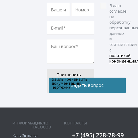
Я даю
согласие
на
обработку
персональны
данных
в
соответствии
с
политикой
конфиденциа
Прикрепить
файлы (реквизиты,
документацию,
чертежи)
ИНФОРМАЦИЯ
КАТАЛОГ
КОНТАКТЫ
НАСОСОВ
+7 (495) 228-78-99
Каталог
Оплата