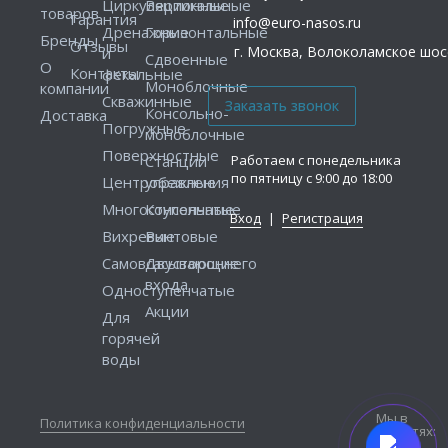
Циркуляционные
Вертикальные
товаров
Гарантия
info@euro-nasos.ru
Дренажные
Горизонтальные
Бренды
Отзывы
г. Москва, Волоколамское шосс
и
Сдвоенные
О
Контакты
фекальные
Моноблочные
компании
Скважинные
Консольно-
Доставка
Погружные
моноблочные
Поверхностные
Работаем с понедельника
Станции
по пятницу с 9:00 до 18:00
Центробежные
управления
Многоступенчатые
Консольные
Вход
|
Регистрация
Вихревые
Винтовые
Самовсасывающие
Двустороннего
входа
Одноступенчатые
Акции
Для
горячей
воды
Мы в
Политика конфиденциальности
соцсетях: