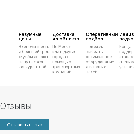
Разумные
Доставка
Оперативный
Индив
цены
до объекта
подбор
подхо
Экономичность
По Москве
Поможем
Консул
и большой срок
или в другие
выбрать
поддер
службы делают
города с
оптимальное
этапах 
цену насосов
помощью
оборудование
специа
конкурентной
транспортных
для ваших
услови
компаний
целей
Отзывы
Оставить отзыв