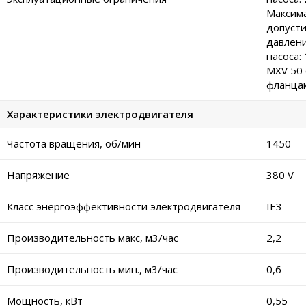
Максим
допуст
давлени
насоса:
MXV 50 
фланцам
Характеристики электродвигателя
Частота вращения, об/мин
1450
Напряжение
380 V
Класс энергоэффективности электродвигателя
IE3
Производительность макс, м3/час
2,2
Производительность мин., м3/час
0,6
Мощность, кВт
0,55