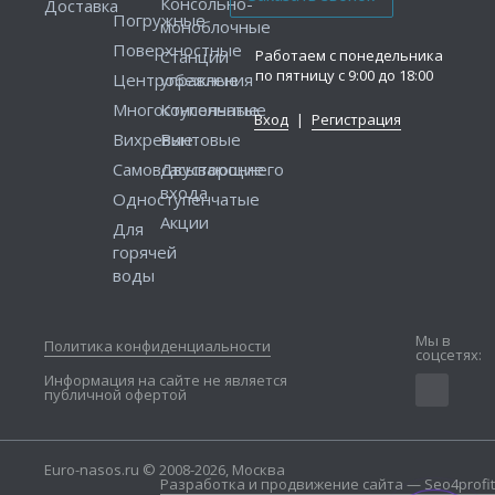
Консольно-
Доставка
Погружные
моноблочные
Поверхностные
Работаем с понедельника
Станции
по пятницу с 9:00 до 18:00
Центробежные
управления
Многоступенчатые
Консольные
Вход
|
Регистрация
Вихревые
Винтовые
Самовсасывающие
Двустороннего
входа
Одноступенчатые
Акции
Для
горячей
воды
Мы в
Политика конфиденциальности
соцсетях:
Информация на сайте не является
публичной офертой
Euro-nasos.ru © 2008-2026, Москва
Разработка и продвижение сайта — Seo4profit