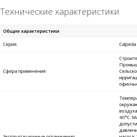
Технические характеристики
Общие характеристики
Серия
Calpeda
Строите
Промыш
Сфера применения
Сельско
ирригац
офисны
Темпер
окружа
воздуха
40°C. М
допуст
давлени
Эксплуатационные ограничения
насоса: 