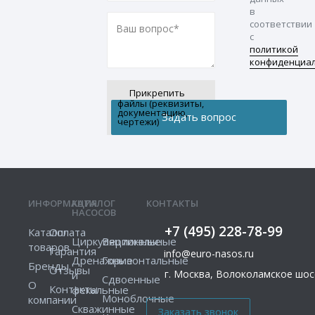
в
соответствии
с
политикой
конфиденциа
Прикрепить
файлы (реквизиты,
документацию,
чертежи)
ИНФОРМАЦИЯ
КАТАЛОГ
КОНТАКТЫ
НАСОСОВ
+7 (495) 228-78-99
Каталог
Оплата
Циркуляционные
Вертикальные
товаров
Гарантия
info@euro-nasos.ru
Дренажные
Горизонтальные
Бренды
Отзывы
г. Москва, Волоколамское шосс
и
Сдвоенные
О
Контакты
фекальные
Моноблочные
компании
Скважинные