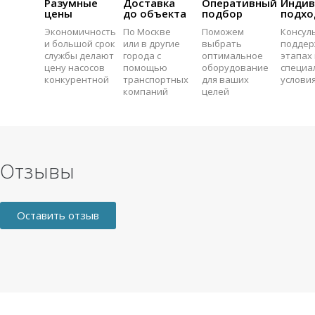
Разумные
Доставка
Оперативный
Индив
цены
до объекта
подбор
подхо
Экономичность
По Москве
Поможем
Консул
и большой срок
или в другие
выбрать
поддер
службы делают
города с
оптимальное
этапах 
цену насосов
помощью
оборудование
специа
конкурентной
транспортных
для ваших
услови
компаний
целей
Отзывы
Оставить отзыв