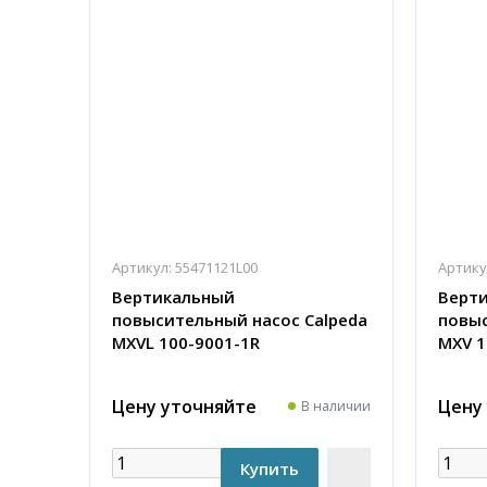
Артикул:
55471121L00
Артику
Вертикальный
Верт
повысительный насос Calpeda
повыс
MXVL 100-9001-1R
MXV 1
Цену уточняйте
Цену
В наличии