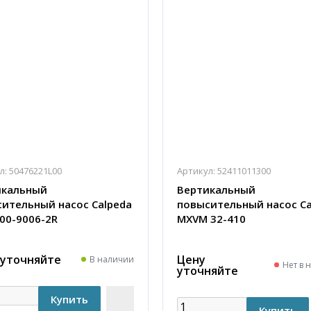
л:
50476221L00
Артикул:
52411011300
икальный
Вертикальный
ительный насос Calpeda
повысительный насос Ca
00-9006-2R
MXVM 32-410
 уточняйте
Цену
В наличии
Нет в 
уточняйте