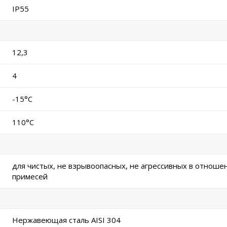
IP55
12,3
4
-15°C
110°C
для чистых, не взрывоопасных, не агрессивных в отноше
примесей
Нержавеющая сталь AISI 304