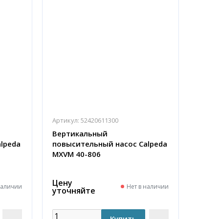
Артикул:
52420611300
Вертикальный
lpeda
повысительный насос Calpeda
MXVM 40-806
Цену
наличии
Нет в наличии
уточняйте