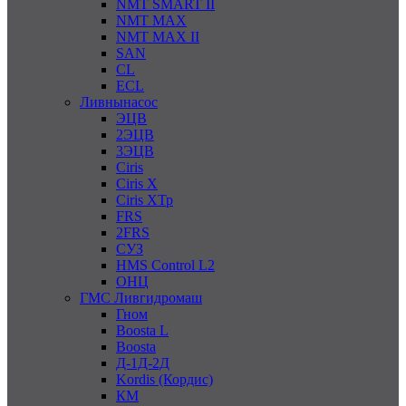
NMT SMART II
NMT MAX
NMT MAX II
SAN
CL
ECL
Ливнынасос
ЭЦВ
2ЭЦВ
3ЭЦВ
Ciris
Ciris X
Ciris ХТр
FRS
2FRS
СУЗ
HMS Control L2
ОНЦ
ГМС Ливгидромаш
Гном
Boosta L
Boosta
Д-1Д-2Д
Kordis (Кордис)
КМ