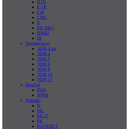
Н1В
К-1К
СМ
СМС
Х
ВК-ВКС
НМШ
Ш
Промбурвод
ЭЦВ 4 кн
ЭЦВ 4
ЭЦВ 5
ЭЦВ 6
ЭЦВ 8
ЭЦВ 10
ЭЦВ 12
MasDaf
INM
NMM
Pedrollo
D
MC
MC-F
PK
PLURIJET