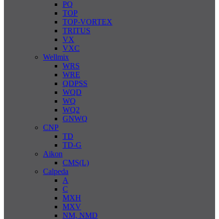
PQ
TOP
TOP-VORTEX
TRITUS
VX
VXC
Wellmix
WRS
WRE
QDPSS
WQD
WQ
WQ2
GNWQ
CNP
TD
TD-G
Aikon
CMS(L)
Calpeda
A
C
MXH
MXV
NM, NMD