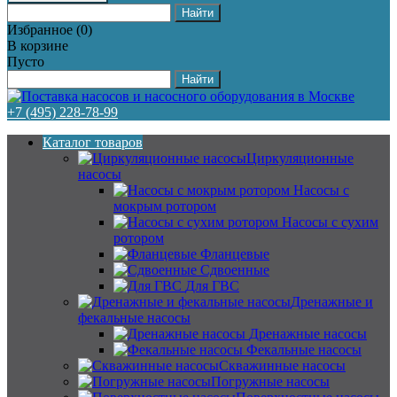
Избранное
(
0
)
В корзине
Пусто
+7 (495) 228-78-99
Каталог товаров
Циркуляционные
насосы
Насосы с
мокрым ротором
Насосы с сухим
ротором
Фланцевые
Сдвоенные
Для ГВС
Дренажные и
фекальные насосы
Дренажные насосы
Фекальные насосы
Скважинные насосы
Погружные насосы