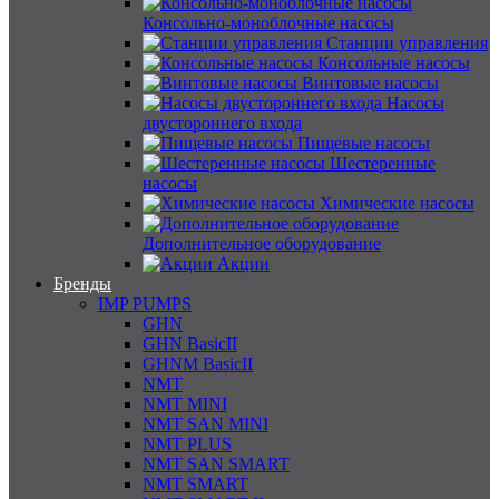
Консольно-моноблочные насосы
Станции управления
Консольные насосы
Винтовые насосы
Насосы
двустороннего входа
Пищевые насосы
Шестеренные
насосы
Химические насосы
Дополнительное оборудование
Акции
Бренды
IMP PUMPS
GHN
GHN BasicII
GHNM BasicII
NMT
NMT MINI
NMT SAN MINI
NMT PLUS
NMT SAN SMART
NMT SMART