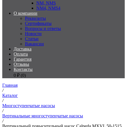
NM, NMS
NM4, NMS4
О компании
Реквизиты
Сертификаты
Вопросы и ответы
Новости
Статьи
Вакансии
Доставка
Оплата
Гарантия
Отзывы
Контакты
0
₽ (
0
)
Главная
/
Каталог
/
Многоступенчатые насосы
/
Вертикальные многоступенчатые насосы
/
Вертикальный повысительный насос Calpeda MXVL 50-1515