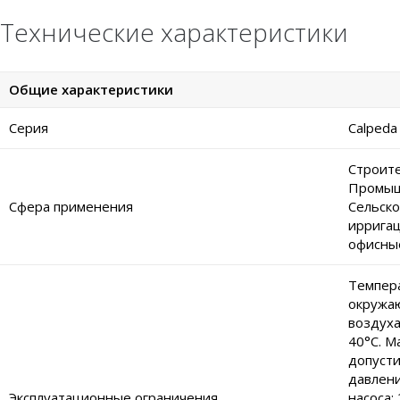
Технические характеристики
Общие характеристики
Серия
Calpeda
Строите
Промыш
Сфера применения
Сельско
ирригац
офисны
Темпер
окружа
воздуха
40°C. М
допуст
давлени
Эксплуатационные ограничения
насоса: 