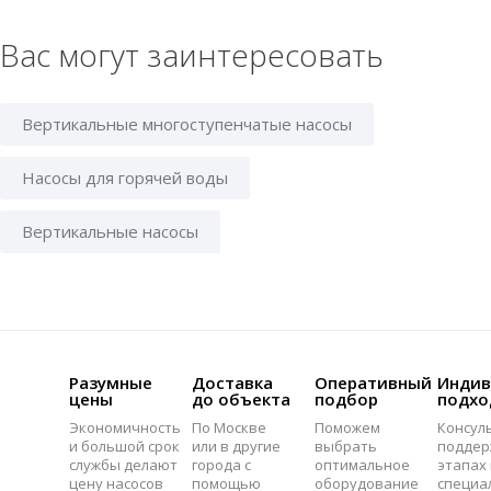
Вас могут заинтересовать
Вертикальные многоступенчатые насосы
Насосы для горячей воды
Вертикальные насосы
Разумные
Доставка
Оперативный
Индив
цены
до объекта
подбор
подхо
Экономичность
По Москве
Поможем
Консул
и большой срок
или в другие
выбрать
поддер
службы делают
города с
оптимальное
этапах 
цену насосов
помощью
оборудование
специа