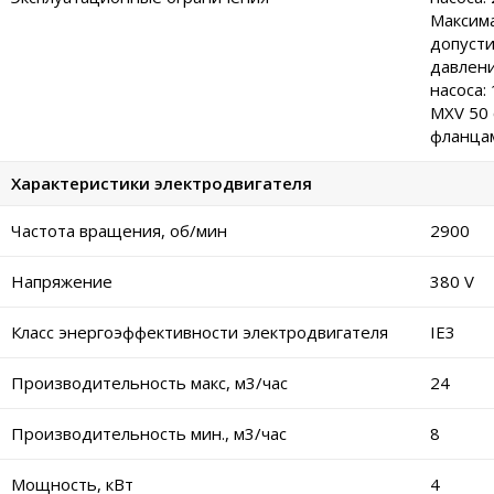
Максим
допуст
давлени
насоса:
MXV 50 
фланцам
Характеристики электродвигателя
Частота вращения, об/мин
2900
Напряжение
380 V
Класс энергоэффективности электродвигателя
IE3
Производительность макс, м3/час
24
Производительность мин., м3/час
8
Мощность, кВт
4