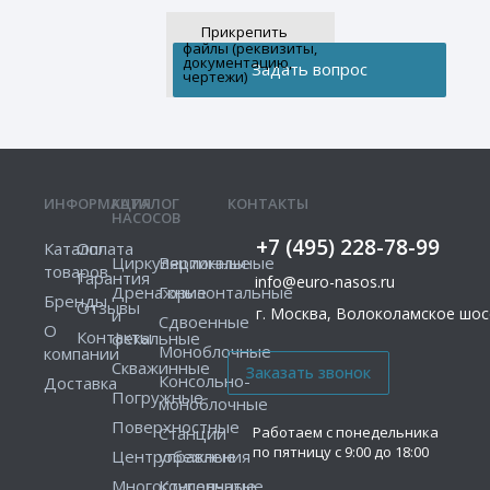
Прикрепить
файлы (реквизиты,
документацию,
чертежи)
ИНФОРМАЦИЯ
КАТАЛОГ
КОНТАКТЫ
НАСОСОВ
+7 (495) 228-78-99
Каталог
Оплата
Циркуляционные
Вертикальные
товаров
Гарантия
info@euro-nasos.ru
Дренажные
Горизонтальные
Бренды
Отзывы
г. Москва, Волоколамское шосс
и
Сдвоенные
О
Контакты
фекальные
Моноблочные
компании
Скважинные
Консольно-
Доставка
Погружные
моноблочные
Поверхностные
Работаем с понедельника
Станции
по пятницу с 9:00 до 18:00
Центробежные
управления
Многоступенчатые
Консольные