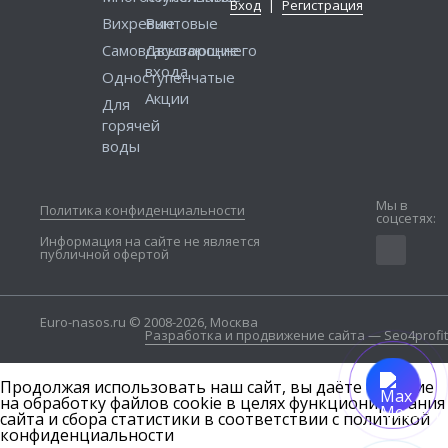
Вход
|
Регистрация
Вихревые
Винтовые
Самовсасывающие
Двустороннего
входа
Одноступенчатые
Акции
Для
горячей
воды
Мы в
Политика конфиденциальности
соцсетях:
Информация на сайте не является
публичной офертой
Euro-nasos.ru © 2008-2026, Москва
Разработка и продвижение сайта — Seo4profit
Продолжая использовать наш сайт, вы даёте согласие
на обработку файлов cookie в целях функционирования
сайта и сбора статистики в соответствии с
политикой
конфиденциальности