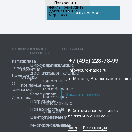
Прикрепить
файлы (реквизиты,
документацию,
чертежи)
ИНФОРМАЦИЯ
КАТАЛОГ
КОНТАКТЫ
НАСОСОВ
+7 (495) 228-78-99
Каталог
Оплата
Циркуляционные
Вертикальные
товаров
Гарантия
info@euro-nasos.ru
Дренажные
Горизонтальные
Бренды
Отзывы
г. Москва, Волоколамское шосс
и
Сдвоенные
О
Контакты
фекальные
Моноблочные
компании
Скважинные
Консольно-
Доставка
Погружные
моноблочные
Поверхностные
Работаем с понедельника
Станции
по пятницу с 9:00 до 18:00
Центробежные
управления
Многоступенчатые
Консольные
Вход
|
Регистрация