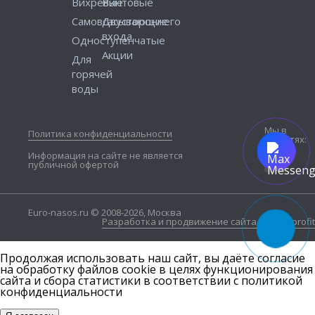
Вихревые
Винтовые
Самовсасывающие
Двустороннего
входа
Одноступенчатые
Акции
Для
горячей
воды
Мы в
Политика конфиденциальности
соцсетях:
Информация на сайте не является
публичной офертой
Euro-nasos.ru © 2008-2026, Москва
Разработка и продвижение сайта — Seo4profit
Продолжая использовать наш сайт, вы даёте согласие
на обработку файлов cookie в целях функционирования
сайта и сбора статистики в соответствии с
политикой
конфиденциальности