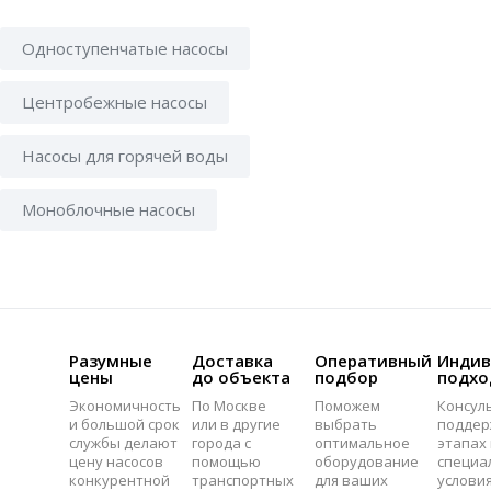
Одноступенчатые насосы
Центробежные насосы
Насосы для горячей воды
Моноблочные насосы
Разумные
Доставка
Оперативный
Индив
цены
до объекта
подбор
подхо
Экономичность
По Москве
Поможем
Консул
и большой срок
или в другие
выбрать
поддер
службы делают
города с
оптимальное
этапах 
цену насосов
помощью
оборудование
специа
конкурентной
транспортных
для ваших
услови