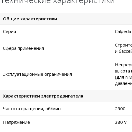
Общие характеристики
Серия
Calpeda
Строите
Сфера применения
и бассе
Непреры
высота 
Эксплуатационные ограничения
(для NM
давлени
Характеристики электродвигателя
Частота вращения, об/мин
2900
Напряжение
380 V