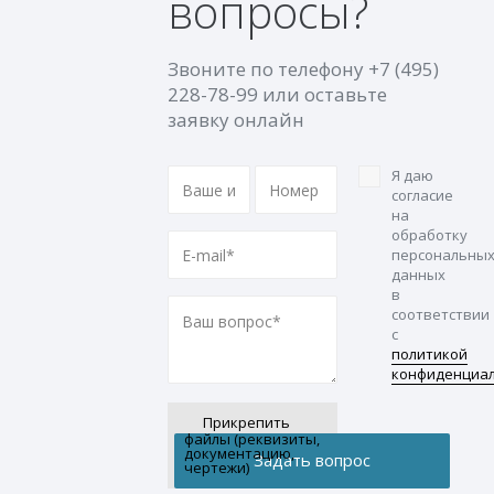
вопросы?
Звоните по телефону
+7 (495)
228-78-99
или оставьте
заявку онлайн
Я даю
согласие
на
обработку
персональны
данных
в
соответствии
с
политикой
конфиденциа
Прикрепить
файлы (реквизиты,
документацию,
чертежи)