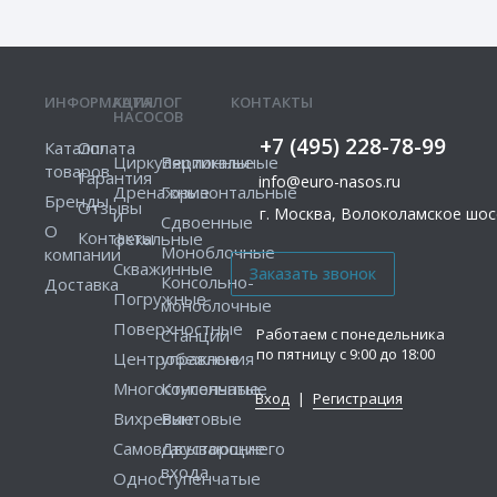
ИНФОРМАЦИЯ
КАТАЛОГ
КОНТАКТЫ
НАСОСОВ
+7 (495) 228-78-99
Каталог
Оплата
Циркуляционные
Вертикальные
товаров
Гарантия
info@euro-nasos.ru
Дренажные
Горизонтальные
Бренды
Отзывы
г. Москва, Волоколамское шосс
и
Сдвоенные
О
Контакты
фекальные
Моноблочные
компании
Скважинные
Консольно-
Доставка
Погружные
моноблочные
Поверхностные
Работаем с понедельника
Станции
по пятницу с 9:00 до 18:00
Центробежные
управления
Многоступенчатые
Консольные
Вход
|
Регистрация
Вихревые
Винтовые
Самовсасывающие
Двустороннего
входа
Одноступенчатые