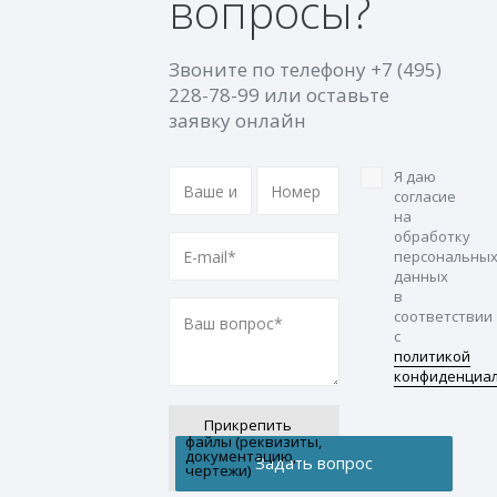
вопросы?
Звоните по телефону
+7 (495)
228-78-99
или оставьте
заявку онлайн
Я даю
согласие
на
обработку
персональны
данных
в
соответствии
с
политикой
конфиденциа
Прикрепить
файлы (реквизиты,
документацию,
чертежи)