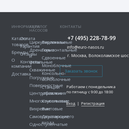
ИНФОРМАЦИЯ
КАТАЛОГ
КОНТАКТЫ
НАСОСОВ
+7 (495) 228-78-99
Каталог
Оплата
Циркуляционные
Вертикальные
товаров
Гарантия
info@euro-nasos.ru
Дренажные
Горизонтальные
Бренды
Отзывы
г. Москва, Волоколамское шосс
и
Сдвоенные
О
Контакты
фекальные
Моноблочные
компании
Скважинные
Консольно-
Доставка
Погружные
моноблочные
Поверхностные
Работаем с понедельника
Станции
по пятницу с 9:00 до 18:00
Центробежные
управления
Многоступенчатые
Консольные
Вход
|
Регистрация
Вихревые
Винтовые
Самовсасывающие
Двустороннего
входа
Одноступенчатые