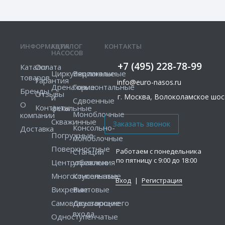
ИНФОРМАЦИЯ
КАТАЛОГ
КОНТАКТЫ
НАСОСОВ
+7 (495) 228-78-99
Каталог
Оплата
Циркуляционные
Вертикальные
товаров
Гарантия
info@euro-nasos.ru
Дренажные
Горизонтальные
Бренды
Отзывы
г. Москва, Волоколамское шосс
и
Сдвоенные
О
Контакты
фекальные
Моноблочные
компании
Скважинные
Консольно-
Доставка
Погружные
моноблочные
Поверхностные
Работаем с понедельника
Станции
по пятницу с 9:00 до 18:00
Центробежные
управления
Многоступенчатые
Консольные
Вход
|
Регистрация
Вихревые
Винтовые
Самовсасывающие
Двустороннего
входа
Одноступенчатые