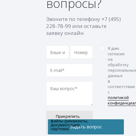
вопросы?
Звоните по телефону
+7 (495)
228-78-99
или оставьте
заявку онлайн
Я даю
согласие
на
обработку
персональны
данных
в
соответствии
с
политикой
конфиденциа
Прикрепить
файлы (реквизиты,
документацию,
чертежи)