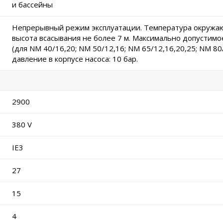
и бассейны
Непрерывный режим эксплуатации. Температура окружаю
высота всасывания не более 7 м. Максимально допустимое
(для NM 40/16,20; NM 50/12,16; NM 65/12,16,20,25; NM 8
давление в корпусе насоса: 10 бар.
2900
380 V
IE3
27
15
4