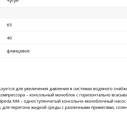
Чугун
65
40
фланцевое
уется для увеличения давления в системах водяного снабжен
компрессора – консольный моноблок с горизонтально всасы
alpeda NM – одноступенчатый консольно-моноблочный насос
 для перегона жидкой среды с различными примесями, соле