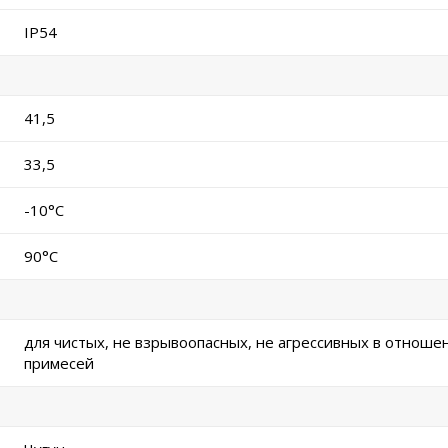
IP54
41,5
33,5
-10°C
90°C
для чистых, не взрывоопасных, не агрессивных в отноше
примесей