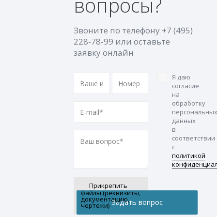
вопросы?
Звоните по телефону
+7 (495)
228-78-99
или оставьте
заявку онлайн
Я даю
согласие
на
обработку
персональны
данных
в
соответствии
с
политикой
конфиденциа
Прикрепить
файлы (реквизиты,
документацию,
чертежи)