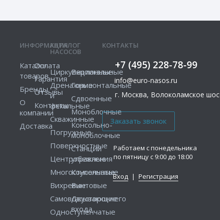
ИНФОРМАЦИЯ
КАТАЛОГ
КОНТАКТЫ
НАСОСОВ
+7 (495) 228-78-99
Каталог
Оплата
Циркуляционные
Вертикальные
товаров
Гарантия
info@euro-nasos.ru
Дренажные
Горизонтальные
Бренды
Отзывы
г. Москва, Волоколамское шосс
и
Сдвоенные
О
Контакты
фекальные
Моноблочные
компании
Скважинные
Консольно-
Доставка
Погружные
моноблочные
Поверхностные
Работаем с понедельника
Станции
по пятницу с 9:00 до 18:00
Центробежные
управления
Многоступенчатые
Консольные
Вход
|
Регистрация
Вихревые
Винтовые
Самовсасывающие
Двустороннего
входа
Одноступенчатые