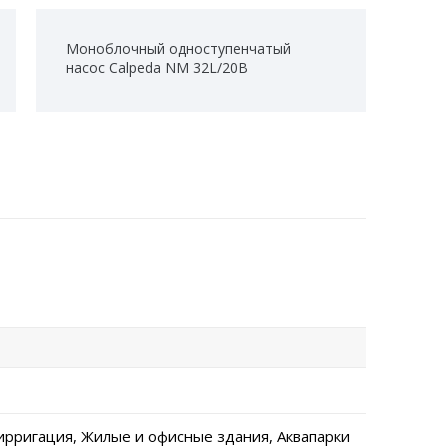
Моноблочный одноступенчатый
насос Calpeda NM 32L/20B
ирригация, Жилые и офисные здания, Аквапарки