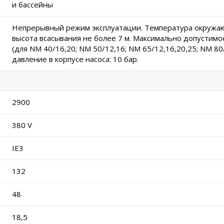
и бассейны
Непрерывный режим эксплуатации. Температура окружаю
высота всасывания не более 7 м. Максимально допустимое
(для NM 40/16,20; NM 50/12,16; NM 65/12,16,20,25; NM 8
давление в корпусе насоса: 10 бар.
2900
380 V
IE3
132
48
18,5