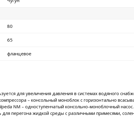
Чугун
80
65
фланцевое
уется для увеличения давления в системах водяного снабжен
компрессора – консольный моноблок с горизонтально всасы
alpeda NM – одноступенчатый консольно-моноблочный насос
 для перегона жидкой среды с различными примесями, соле