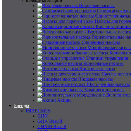
Больше категорий
Вихревые насосы
Самовсасывающ
Одноступенчатые
Насосы для горяч
Канализационны
Вертикальные насос
Горизонтальные на
Сдвоенные насосы
Моноблочные насос
Консольно
Станции управления
Консольные насосы
Винтовые насосы
Насосы двусто
Пищевые насосы
Шестеренные насосы
Химические насосы
Дополнител
Акции
Бренды
IMP PUMPS
GHN
GHN BasicII
GHNM BasicII