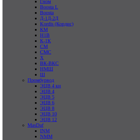
Гном
Boosta L
Boosta
Д-1Д-2Д
Kordis (Кордис)
КМ
Н1В
К-1К
СМ
СМС
Х
ВК-ВКС
НМШ
Ш
Промбурвод
ЭЦВ 4 кн
ЭЦВ 4
ЭЦВ 5
ЭЦВ 6
ЭЦВ 8
ЭЦВ 10
ЭЦВ 12
MasDaf
INM
NMM