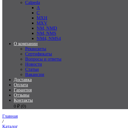
Calpeda
A
C
MXH
MXV
NM, NMD
NM, NMS
NM4, NMS4
О компании
Реквизиты
Сертификаты
Вопросы и ответы
Новости
Статьи
Вакансии
Доставка
Оплата
Гарантия
Отзывы
Контакты
0
₽ (
0
)
Главная
/
Каталог