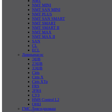
NMT
NMT MINI
NMT SAN MINI
NMT PLUS
NMT SAN SMART
NMT SMART
NMT SMART II
NMT MAX
NMT MAX II
SAN
CL
ECL
Ливнынасос
ЭЦВ
2ЭЦВ
3ЭЦВ
Ciris
Ciris X
Ciris ХТр
FRS
2FRS
СУЗ
HMS Control L2
ОНЦ
ГМС Ливгидромаш