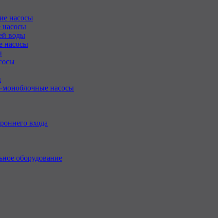
ие насосы
 насосы
ей воды
е насосы
ы
сосы
ы
-моноблочные насосы
роннего входа
ьное оборудование