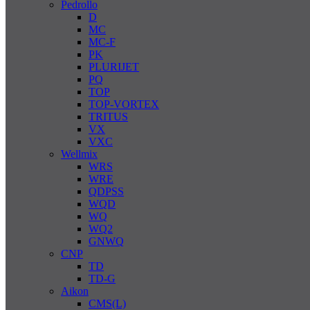
Pedrollo
D
MC
MC-F
PK
PLURIJET
PQ
TOP
TOP-VORTEX
TRITUS
VX
VXC
Wellmix
WRS
WRE
QDPSS
WQD
WQ
WQ2
GNWQ
CNP
TD
TD-G
Aikon
CMS(L)