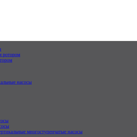
ы
м ротором
отором
альные насосы
сосы
сосы
ертикальные многоступенчатые насосы