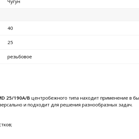
Чугун
40
25
резьбовое
MD 25/190A/B
центробежного типа находит применение в быт
иверсально и подходит для решения разнообразных задач.
тков;