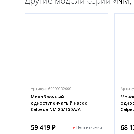
Другие модели серии «
NM,
Артикул:
60000332000
Артику
Моноблочный
Моно
одноступенчатый насос
однос
Calpeda NM 25/160A/A
Calpe
59 419 ₽
68 1
Нет в наличии