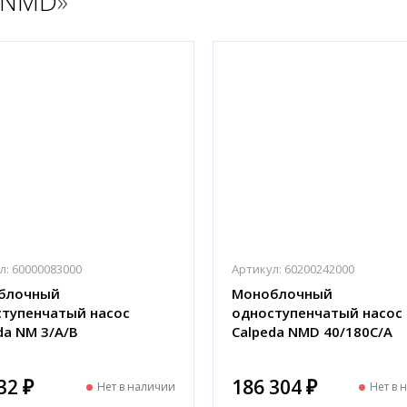
 NMD
»
л:
60000083000
Артикул:
60200242000
блочный
Моноблочный
тупенчатый насос
одноступенчатый насос
da NM 3/A/B
Calpeda NMD 40/180C/A
32 ₽
186 304 ₽
Нет в наличии
Нет в 