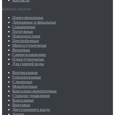
Контакты
Каталог насосов
Циркуляционные
Дренажные и фекальные
Скважинные
Погружные
Поверхностные
Центробежные
Многоступенчатые
Вихревые
Самовсасывающие
Одноступенчатые
Для горячей воды
Вертикальные
Горизонтальные
Сдвоенные
Моноблочные
Консольно-моноблочные
Станции управления
Консольные
Винтовые
Двустороннего входа
Акции