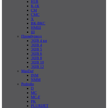
Н1В
К-1К
СМ
СМС
Х
ВК-ВКС
НМШ
Ш
Промбурвод
ЭЦВ 4 кн
ЭЦВ 4
ЭЦВ 5
ЭЦВ 6
ЭЦВ 8
ЭЦВ 10
ЭЦВ 12
MasDaf
INM
NMM
Pedrollo
D
MC
MC-F
PK
PLURIJET