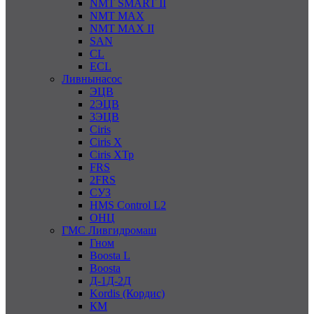
NMT SMART II
NMT MAX
NMT MAX II
SAN
CL
ECL
Ливнынасос
ЭЦВ
2ЭЦВ
3ЭЦВ
Ciris
Ciris X
Ciris ХТр
FRS
2FRS
СУЗ
HMS Control L2
ОНЦ
ГМС Ливгидромаш
Гном
Boosta L
Boosta
Д-1Д-2Д
Kordis (Кордис)
КМ