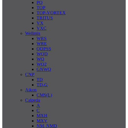
PQ
TOP
TOP-VORTEX
TRITUS
VX
VXC
Wellmix
WRS
WRE
QDPSS
WQD
WQ
WQ2
GNWQ
CNP
TD
TD-G
Aikon
CMS(L)
Calpeda
A
C
MXH
MXV
NM, NMD