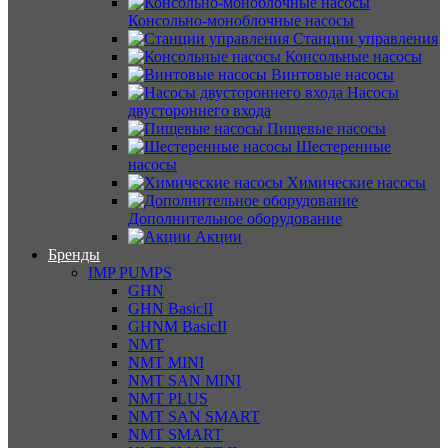
Консольно-моноблочные насосы
Станции управления
Консольные насосы
Винтовые насосы
Насосы
двустороннего входа
Пищевые насосы
Шестеренные
насосы
Химические насосы
Дополнительное оборудование
Акции
Бренды
IMP PUMPS
GHN
GHN BasicII
GHNM BasicII
NMT
NMT MINI
NMT SAN MINI
NMT PLUS
NMT SAN SMART
NMT SMART