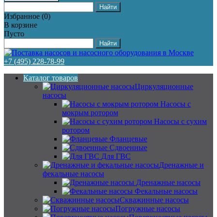
Избранное
(
0
)
В корзине
Пусто
+7 (495) 228-78-99
Каталог товаров
Циркуляционные
насосы
Насосы с
мокрым ротором
Насосы с сухим
ротором
Фланцевые
Сдвоенные
Для ГВС
Дренажные и
фекальные насосы
Дренажные насосы
Фекальные насосы
Скважинные насосы
Погружные насосы