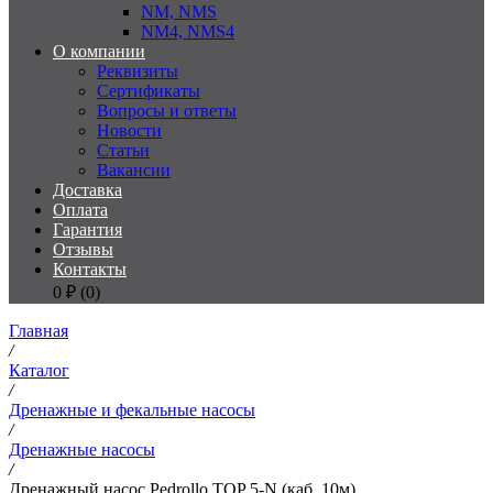
NM, NMS
NM4, NMS4
О компании
Реквизиты
Сертификаты
Вопросы и ответы
Новости
Статьи
Вакансии
Доставка
Оплата
Гарантия
Отзывы
Контакты
0
₽ (
0
)
Главная
/
Каталог
/
Дренажные и фекальные насосы
/
Дренажные насосы
/
Дренажный насос Pedrollo TOP 5-N (каб. 10м)