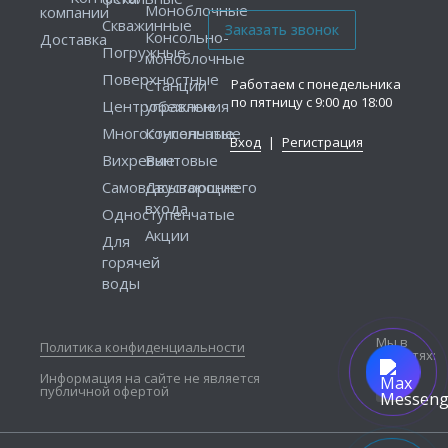
Моноблочные
компании
Скважинные
Консольно-
Доставка
Погружные
моноблочные
Поверхностные
Работаем с понедельника
Станции
по пятницу с 9:00 до 18:00
Центробежные
управления
Многоступенчатые
Консольные
Вход
|
Регистрация
Вихревые
Винтовые
Самовсасывающие
Двустороннего
входа
Одноступенчатые
Акции
Для
горячей
воды
Мы в
Политика конфиденциальности
соцсетях:
Информация на сайте не является
публичной офертой