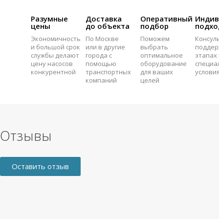
Разумные
Доставка
Оперативный
Индив
цены
до объекта
подбор
подхо
Экономичность
По Москве
Поможем
Консул
и большой срок
или в другие
выбрать
поддер
службы делают
города с
оптимальное
этапах 
цену насосов
помощью
оборудование
специа
конкурентной
транспортных
для ваших
услови
компаний
целей
Отзывы
Оставить отзыв