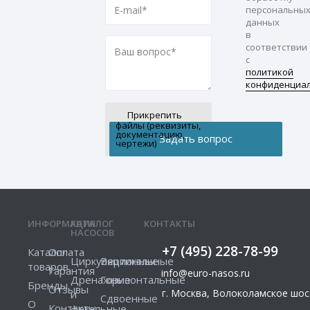
персональны
данных
в
соответствии
с
политикой
конфиденциа
Прикрепить
файлы (реквизиты,
документацию,
чертежи)
ИНФОРМАЦИЯ
КАТАЛОГ
КОНТАКТЫ
НАСОСОВ
+7 (495) 228-78-99
Каталог
Оплата
Циркуляционные
Вертикальные
товаров
Гарантия
info@euro-nasos.ru
Дренажные
Горизонтальные
Бренды
Отзывы
г. Москва, Волоколамское шосс
и
Сдвоенные
О
Контакты
фекальные