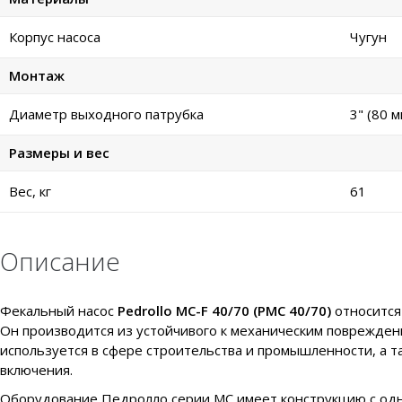
Корпус насоса
Чугун
Монтаж
Диаметр выходного патрубка
3" (80 м
Размеры и вес
Вес, кг
61
Описание
Фекальный насос
Pedrollo MC-F 40/70 (PMC 40/70)
относится
Он производится из устойчивого к механическим поврежде
используется в сфере строительства и промышленности, а 
включения.
Оборудование Педролло серии МС имеет конструкцию с одн