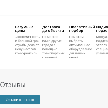
Разумные
Доставка
Оперативный
Индив
цены
до объекта
подбор
подхо
Экономичность
По Москве
Поможем
Консул
и большой срок
или в другие
выбрать
поддер
службы делают
города с
оптимальное
этапах 
цену насосов
помощью
оборудование
специа
конкурентной
транспортных
для ваших
услови
компаний
целей
Отзывы
Оставить отзыв