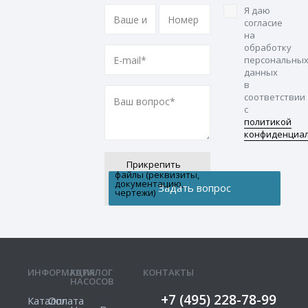
Я даю
согласие
на
обработку
персональны
данных
в
соответствии
с
политикой
конфиденциа
Прикрепить
файлы (реквизиты,
документацию,
чертежи)
ИНФОРМАЦИЯ
КАТАЛОГ
КОНТАКТЫ
НАСОСОВ
+7 (495) 228-78-99
Каталог
Оплата