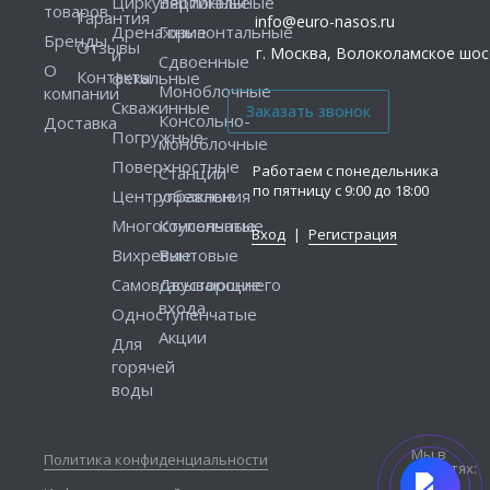
Циркуляционные
Вертикальные
товаров
Гарантия
info@euro-nasos.ru
Дренажные
Горизонтальные
Бренды
Отзывы
г. Москва, Волоколамское шосс
и
Сдвоенные
О
Контакты
фекальные
Моноблочные
компании
Скважинные
Консольно-
Доставка
Погружные
моноблочные
Поверхностные
Работаем с понедельника
Станции
по пятницу с 9:00 до 18:00
Центробежные
управления
Многоступенчатые
Консольные
Вход
|
Регистрация
Вихревые
Винтовые
Самовсасывающие
Двустороннего
входа
Одноступенчатые
Акции
Для
горячей
воды
Мы в
Политика конфиденциальности
соцсетях: