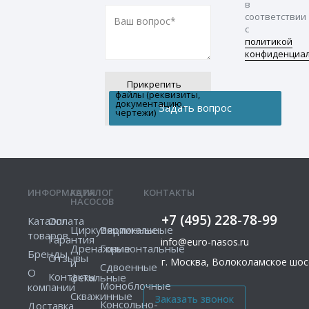
в
соответствии
с
политикой
конфиденциа
Прикрепить
файлы (реквизиты,
документацию,
чертежи)
ИНФОРМАЦИЯ
КАТАЛОГ
КОНТАКТЫ
НАСОСОВ
+7 (495) 228-78-99
Каталог
Оплата
Циркуляционные
Вертикальные
товаров
Гарантия
info@euro-nasos.ru
Дренажные
Горизонтальные
Бренды
Отзывы
г. Москва, Волоколамское шосс
и
Сдвоенные
О
Контакты
фекальные
Моноблочные
компании
Скважинные
Консольно-
Доставка