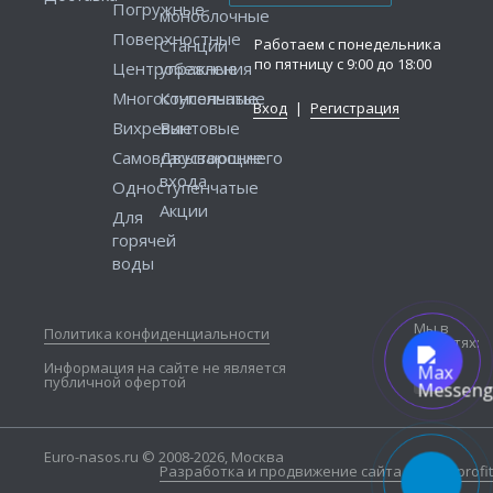
Погружные
моноблочные
Поверхностные
Работаем с понедельника
Станции
по пятницу с 9:00 до 18:00
Центробежные
управления
Многоступенчатые
Консольные
Вход
|
Регистрация
Вихревые
Винтовые
Самовсасывающие
Двустороннего
входа
Одноступенчатые
Акции
Для
горячей
воды
Мы в
Политика конфиденциальности
соцсетях:
Информация на сайте не является
публичной офертой
Euro-nasos.ru © 2008-2026, Москва
Разработка и продвижение сайта — Seo4profit