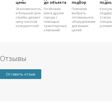
цены
до объекта
подбор
подхо
Экономичность
По Москве
Поможем
Консул
и большой срок
или в другие
выбрать
поддер
службы делают
города с
оптимальное
этапах 
цену насосов
помощью
оборудование
специа
конкурентной
транспортных
для ваших
услови
компаний
целей
Отзывы
Оставить отзыв