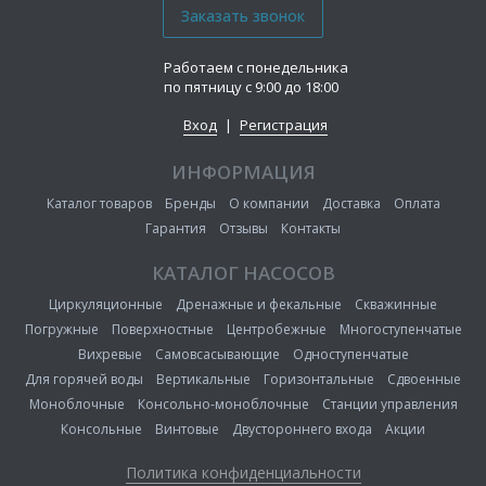
Работаем с понедельника
по пятницу с 9:00 до 18:00
Вход
|
Регистрация
ИНФОРМАЦИЯ
Каталог товаров
Бренды
О компании
Доставка
Оплата
Гарантия
Отзывы
Контакты
КАТАЛОГ НАСОСОВ
Циркуляционные
Дренажные и фекальные
Скважинные
Погружные
Поверхностные
Центробежные
Многоступенчатые
Вихревые
Самовсасывающие
Одноступенчатые
Для горячей воды
Вертикальные
Горизонтальные
Сдвоенные
Моноблочные
Консольно-моноблочные
Станции управления
Консольные
Винтовые
Двустороннего входа
Акции
Политика конфиденциальности