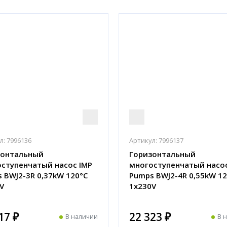
л:
7996136
Артикул:
7996137
зонтальный
Горизонтальный
ступенчатый насос IMP
многоступенчатый насос
 BWJ2-3R 0,37kW 120°C
Pumps BWJ2-4R 0,55kW 12
V
1x230V
17 ₽
22 323 ₽
В наличии
В 