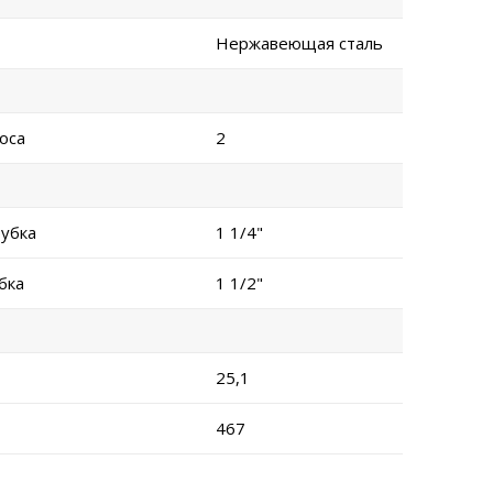
Нержавеющая сталь
оса
2
убка
1 1/4"
бка
1 1/2"
25,1
467