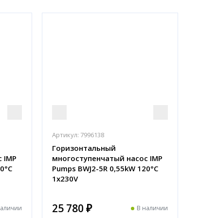
Артикул:
7996138
Горизонтальный
 IMP
многоступенчатый насос IMP
0°C
Pumps BWJ2-5R 0,55kW 120°C
1x230V
25 780 ₽
наличии
В наличии