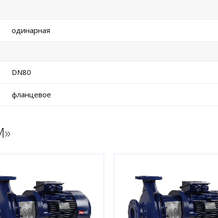
одинарная
DN80
фланцевое
M
»