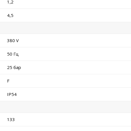
1,2
4,5
380 V
50 Гц
25 бар
F
IP54
133