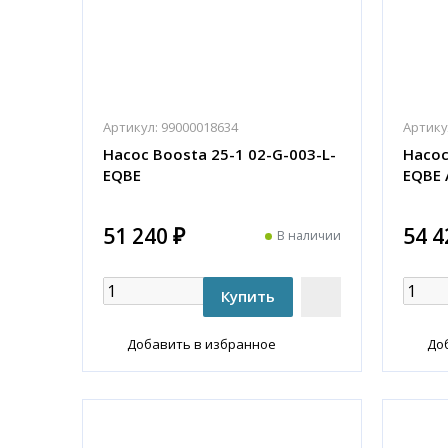
Артикул:
99000018634
Артику
Насос Boosta 25-1 02-G-003-L-
Насос
EQBE
EQBE 
51 240 ₽
54 4
В наличии
Добавить в избранное
До