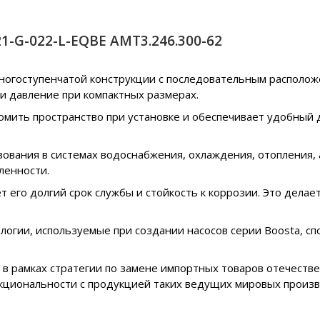
1-G-022-L-EQBE АМТ3.246.300-62
многоступенчатой конструкции с последовательным располож
и давление при компактных размерах.
омить пространство при установке и обеспечивает удобный д
ьзования в системах водоснабжения, охлаждения, отопления,
ленности.
т его долгий срок службы и стойкость к коррозии. Это дел
логии, используемые при создании насосов серии Boosta, с
в рамках стратегии по замене импортных товаров отечеств
кциональности с продукцией таких ведущих мировых произво