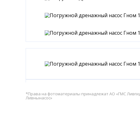
*Права на фотоматериалы принадлежат АО «ГМС Ливг
Ливнынасос»