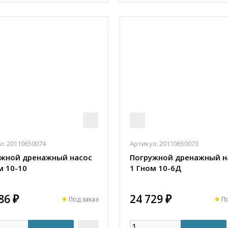
л:
20110650074
Артикул:
20110650073
ужной дренажный насос
Погружной дренажный н
м 10-10
1 Гном 10-6Д
86 ₽
24 729 ₽
Под заказ
По