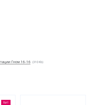
атации Гном 16-16
(310 Kb)
Хит