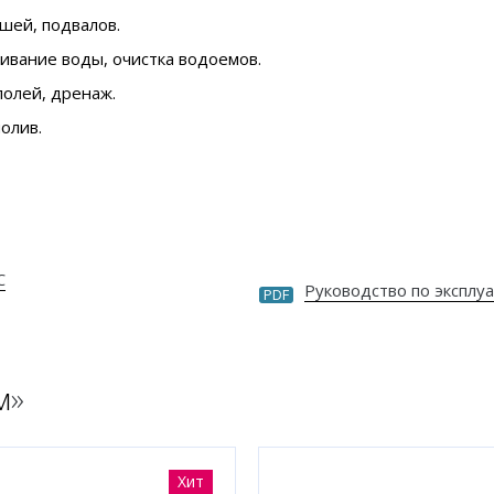
шей, подвалов.
ивание воды, очистка водоемов.
олей, дренаж.
олив.
С
Руководство по эксплу
PDF
м
»
Хит