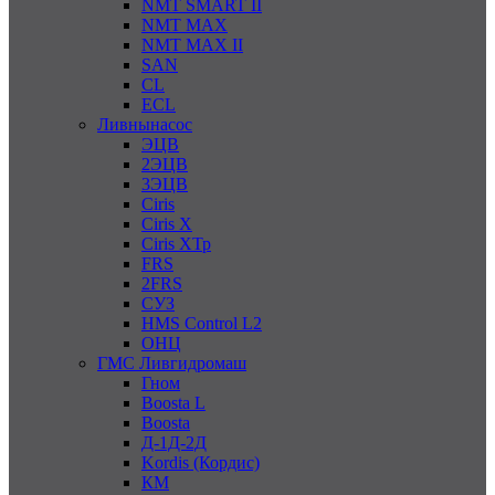
NMT SMART II
NMT MAX
NMT MAX II
SAN
CL
ECL
Ливнынасос
ЭЦВ
2ЭЦВ
3ЭЦВ
Ciris
Ciris X
Ciris ХТр
FRS
2FRS
СУЗ
HMS Control L2
ОНЦ
ГМС Ливгидромаш
Гном
Boosta L
Boosta
Д-1Д-2Д
Kordis (Кордис)
КМ