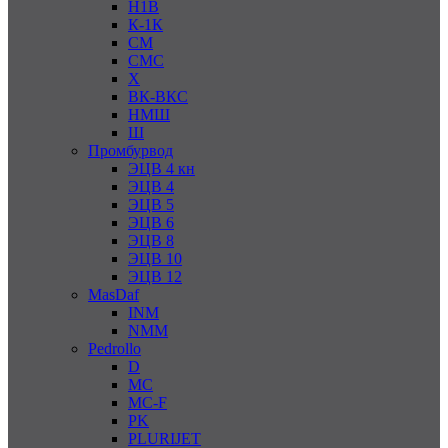
Н1В
К-1К
СМ
СМС
Х
ВК-ВКС
НМШ
Ш
Промбурвод
ЭЦВ 4 кн
ЭЦВ 4
ЭЦВ 5
ЭЦВ 6
ЭЦВ 8
ЭЦВ 10
ЭЦВ 12
MasDaf
INM
NMM
Pedrollo
D
MC
MC-F
PK
PLURIJET