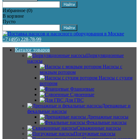
Избранное
(
0
)
В корзине
Пусто
+7 (495) 228-78-99
Каталог товаров
Циркуляционные
насосы
Насосы с
мокрым ротором
Насосы с сухим
ротором
Фланцевые
Сдвоенные
Для ГВС
Дренажные и
фекальные насосы
Дренажные насосы
Фекальные насосы
Скважинные насосы
Погружные насосы