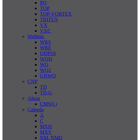
PQ
TOP
TOP-VORTEX
TRITUS
VX
VXC
Wellmix
WRS
WRE
QDPSS
WQD
WQ
WQ2
GNWQ
CNP
TD
TD-G
Aikon
CMS(L)
Calpeda
A
C
MXH
MXV
NM, NMD