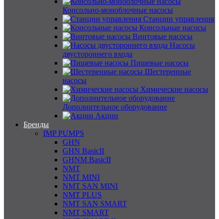
Консольно-моноблочные насосы
Станции управления
Консольные насосы
Винтовые насосы
Насосы
двустороннего входа
Пищевые насосы
Шестеренные
насосы
Химические насосы
Дополнительное оборудование
Акции
Бренды
IMP PUMPS
GHN
GHN BasicII
GHNM BasicII
NMT
NMT MINI
NMT SAN MINI
NMT PLUS
NMT SAN SMART
NMT SMART