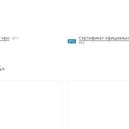
7 нро
Сертификат официальн
(511
JPG
Kb)
S
»