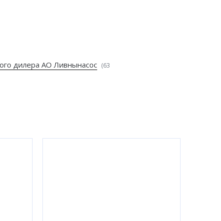
ого дилера АО Ливнынасос
(63