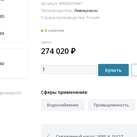
Артикул: 99000016947
Производитель:
Ливнынасос
Страна производства:
Россия
В наличии
Цена:
274 020
₽
Сферы применения:
идромаш/АО
Водоснабжение
Промышленность
Скважинный насос 2FRS 6-10/27