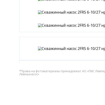
*Права на фотоматериалы принадлежат АО «ГМС Ливг
Ливнынасос»