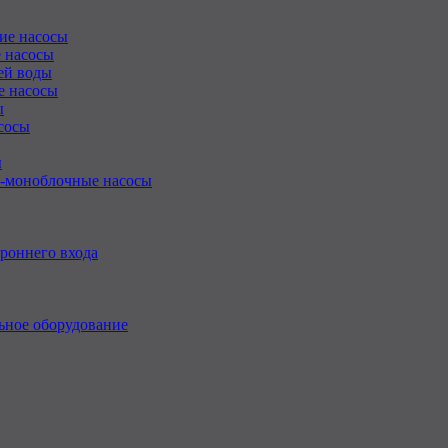
ие насосы
 насосы
ей воды
е насосы
ы
сосы
ы
-моноблочные насосы
роннего входа
ьное оборудование