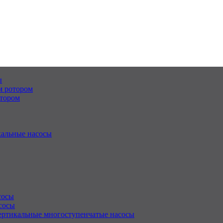
ы
м ротором
отором
альные насосы
сосы
сосы
ертикальные многоступенчатые насосы