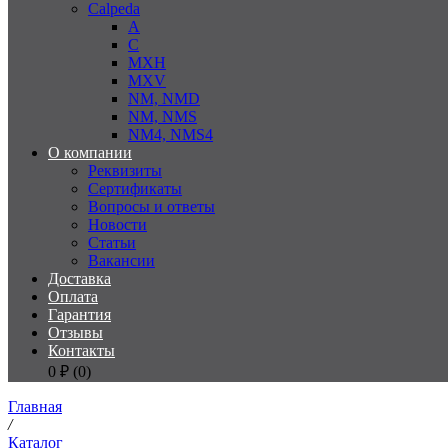
Calpeda
A
C
MXH
MXV
NM, NMD
NM, NMS
NM4, NMS4
О компании
Реквизиты
Сертификаты
Вопросы и ответы
Новости
Статьи
Вакансии
Доставка
Оплата
Гарантия
Отзывы
Контакты
0
₽ (
0
)
Главная
/
Каталог