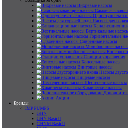
Больше категорий
Вихревые насосы
Самовсасывающ
Одноступенчатые
Насосы для горяч
Канализационны
Вертикальные насос
Горизонтальные на
Сдвоенные насосы
Моноблочные насос
Консольно
Станции управления
Консольные насосы
Винтовые насосы
Насосы двусто
Пищевые насосы
Шестеренные насосы
Химические насосы
Дополнител
Акции
Бренды
IMP PUMPS
GHN
GHN BasicII
GHNM BasicII