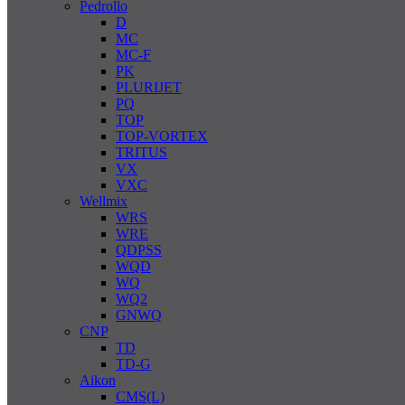
Pedrollo
D
MC
MC-F
PK
PLURIJET
PQ
TOP
TOP-VORTEX
TRITUS
VX
VXC
Wellmix
WRS
WRE
QDPSS
WQD
WQ
WQ2
GNWQ
CNP
TD
TD-G
Aikon
CMS(L)