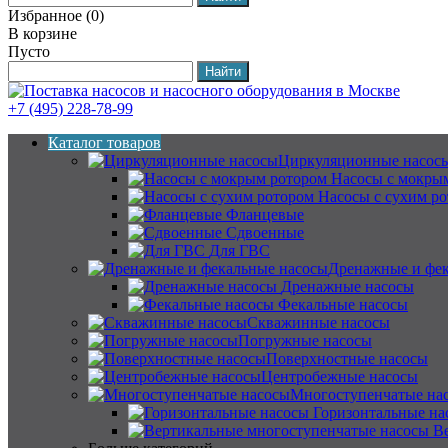
Избранное
(
0
)
В корзине
Пусто
+7 (495) 228-78-99
Каталог товаров
Циркуляционные насос
Насосы с мокры
Насосы с сухим р
Фланцевые
Сдвоенные
Для ГВС
Дренажные и фек
Дренажные насосы
Фекальные насосы
Скважинные насосы
Погружные насосы
Поверхностные насосы
Центробежные насосы
Многоступенчатые на
Горизонтальные на
В