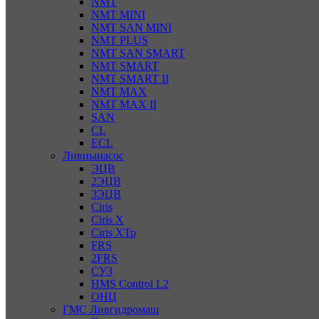
NMT
NMT MINI
NMT SAN MINI
NMT PLUS
NMT SAN SMART
NMT SMART
NMT SMART II
NMT MAX
NMT MAX II
SAN
CL
ECL
Ливнынасос
ЭЦВ
2ЭЦВ
3ЭЦВ
Ciris
Ciris X
Ciris ХТр
FRS
2FRS
СУЗ
HMS Control L2
ОНЦ
ГМС Ливгидромаш