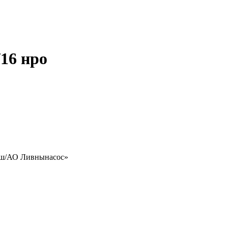
16 нро
аш/АО Ливнынасос»