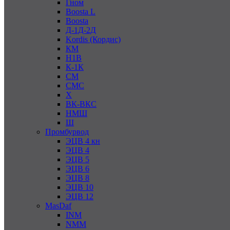
Гном
Boosta L
Boosta
Д-1Д-2Д
Kordis (Кордис)
КМ
Н1В
К-1К
СМ
СМС
Х
ВК-ВКС
НМШ
Ш
Промбурвод
ЭЦВ 4 кн
ЭЦВ 4
ЭЦВ 5
ЭЦВ 6
ЭЦВ 8
ЭЦВ 10
ЭЦВ 12
MasDaf
INM
NMM