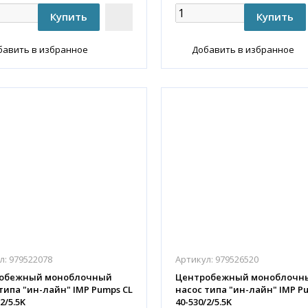
бавить в избранное
Добавить в избранное
л:
979522078
Артикул:
979526520
обежный моноблочный
Центробежный моноблочн
типа "ин-лайн" IMP Pumps CL
насос типа "ин-лайн" IMP P
2/5.5K
40-530/2/5.5K