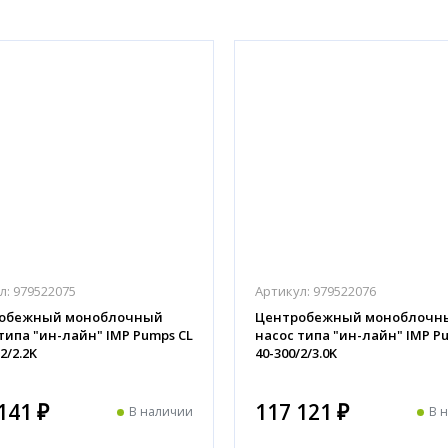
л:
979522075
Артикул:
979522076
обежный моноблочный
Центробежный моноблочн
типа "ин-лайн" IMP Pumps CL
насос типа "ин-лайн" IMP P
2/2.2K
40-300/2/3.0K
141 ₽
117 121 ₽
В наличии
В 