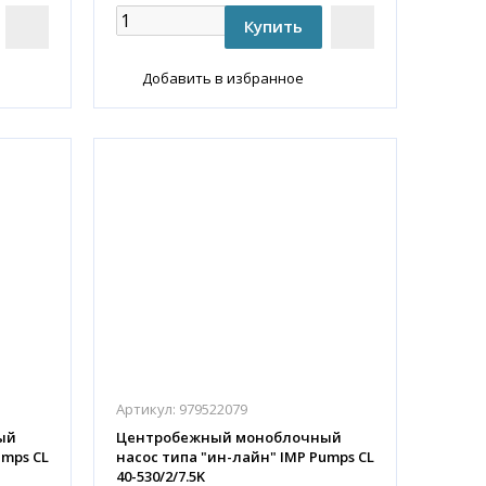
Добавить в избранное
Артикул:
979522079
ый
Центробежный моноблочный
umps CL
насос типа "ин-лайн" IMP Pumps CL
40-530/2/7.5K