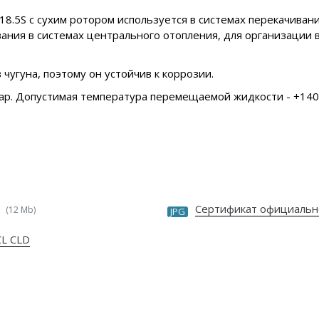
8.5S с сухим ротором используется в системах перекачиван
вания в системах центрального отопления, для организаци
 чугуна, поэтому он устойчив к коррозии.
ар. Допустимая температура перемещаемой жидкости - +140 
Сертификат официальн
(12 Mb)
JPG
CL CLD