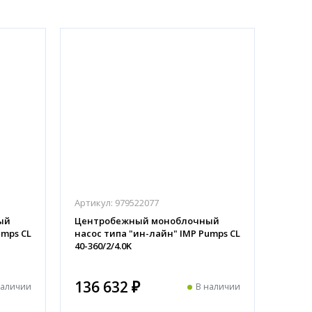
Артикул:
979522077
ый
Центробежный моноблочный
umps CL
насос типа "ин-лайн" IMP Pumps CL
40-360/2/4.0K
136 632 ₽
наличии
В наличии