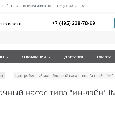
Работаем с понедельника
по пятницу с 9:00 до 18:00
+7 (495) 228-78-99
euro-nasos.ru
ды
О компании
Доставка
Оплата
сы
Центробежный моноблочный насос типа "ин-лайн" IMP P
/
ный насос типа "ин-лайн" IM