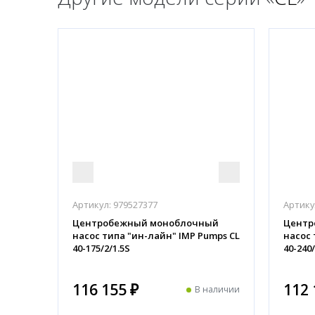
Артикул:
979527377
Артику
Центробежный моноблочный
Центр
насос типа "ин-лайн" IMP Pumps CL
насос 
40-175/2/1.5S
40-240/
116 155 ₽
112 
В наличии