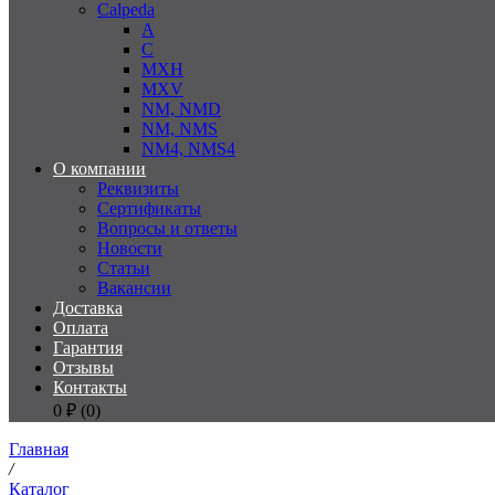
Calpeda
A
C
MXH
MXV
NM, NMD
NM, NMS
NM4, NMS4
О компании
Реквизиты
Сертификаты
Вопросы и ответы
Новости
Статьи
Вакансии
Доставка
Оплата
Гарантия
Отзывы
Контакты
0
₽ (
0
)
Главная
/
Каталог