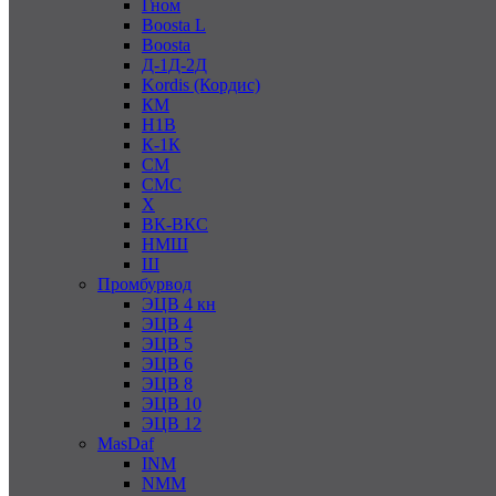
Гном
Boosta L
Boosta
Д-1Д-2Д
Kordis (Кордис)
КМ
Н1В
К-1К
СМ
СМС
Х
ВК-ВКС
НМШ
Ш
Промбурвод
ЭЦВ 4 кн
ЭЦВ 4
ЭЦВ 5
ЭЦВ 6
ЭЦВ 8
ЭЦВ 10
ЭЦВ 12
MasDaf
INM
NMM