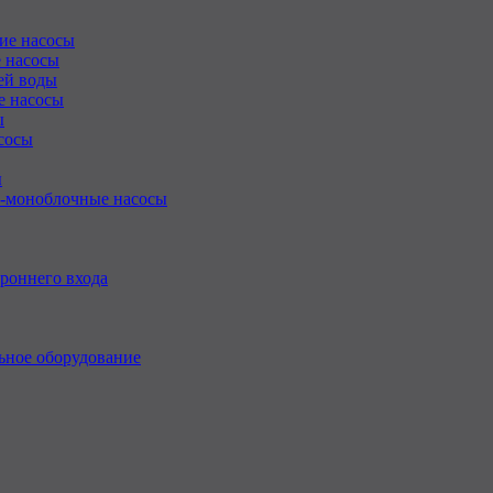
ие насосы
 насосы
ей воды
е насосы
ы
сосы
ы
-моноблочные насосы
роннего входа
ьное оборудование