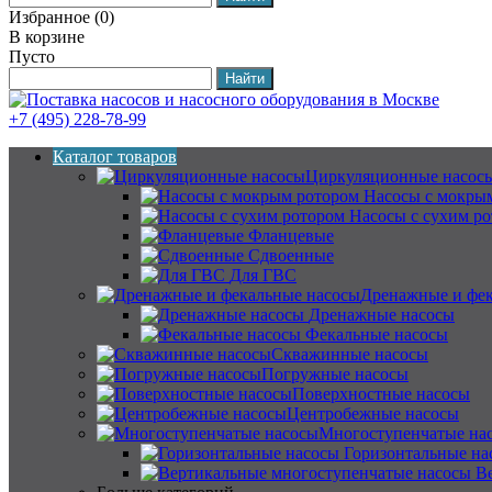
Избранное
(
0
)
В корзине
Пусто
+7 (495) 228-78-99
Каталог товаров
Циркуляционные насос
Насосы с мокры
Насосы с сухим р
Фланцевые
Сдвоенные
Для ГВС
Дренажные и фек
Дренажные насосы
Фекальные насосы
Скважинные насосы
Погружные насосы
Поверхностные насосы
Центробежные насосы
Многоступенчатые на
Горизонтальные на
В