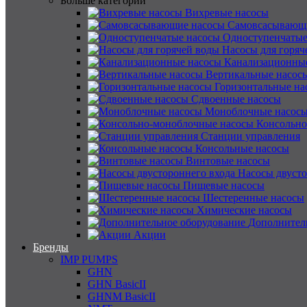
Больше категорий
Вихревые насосы
Самовсасывающ
Одноступенчатые
Насосы для горяч
Канализационны
Вертикальные насос
Горизонтальные на
Сдвоенные насосы
Моноблочные насос
Консольно
Станции управления
Консольные насосы
Винтовые насосы
Насосы двусто
Пищевые насосы
Шестеренные насосы
Химические насосы
Дополнител
Акции
Бренды
IMP PUMPS
GHN
GHN BasicII
GHNM BasicII