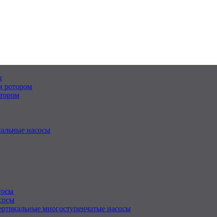
ы
м ротором
отором
альные насосы
сосы
сосы
ертикальные многоступенчатые насосы