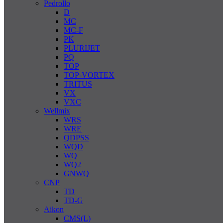
Pedrollo
D
MC
MC-F
PK
PLURIJET
PQ
TOP
TOP-VORTEX
TRITUS
VX
VXC
Wellmix
WRS
WRE
QDPSS
WQD
WQ
WQ2
GNWQ
CNP
TD
TD-G
Aikon
CMS(L)