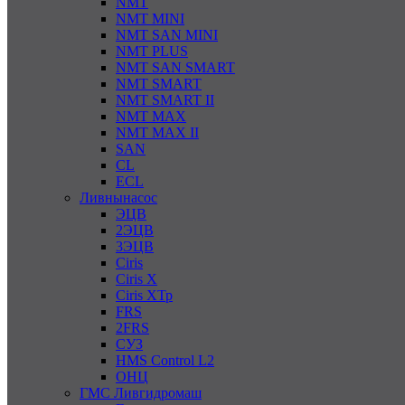
NMT
NMT MINI
NMT SAN MINI
NMT PLUS
NMT SAN SMART
NMT SMART
NMT SMART II
NMT MAX
NMT MAX II
SAN
CL
ECL
Ливнынасос
ЭЦВ
2ЭЦВ
3ЭЦВ
Ciris
Ciris X
Ciris ХТр
FRS
2FRS
СУЗ
HMS Control L2
ОНЦ
ГМС Ливгидромаш