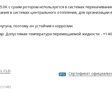
.0K с сухим ротором используется в системах перекачивани
вания в системах центрального отопления, для организаци
чугуна, поэтому он устойчив к коррозии.
ар. Допустимая температура перемещаемой жидкости - +140 
CL CLD
Сертификат официальн
JPG
(12 Mb)