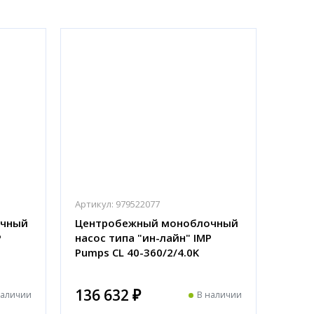
Артикул:
979522077
очный
Центробежный моноблочный
P
насос типа "ин-лайн" IMP
Pumps CL 40-360/2/4.0K
136 632 ₽
наличии
В наличии