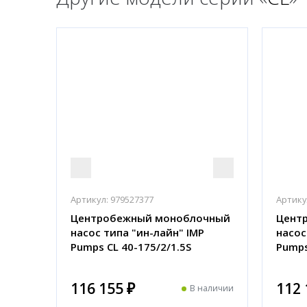
Артикул:
979527377
Артику
Центробежный моноблочный
Цент
насос типа "ин-лайн" IMP
насос
Pumps CL 40-175/2/1.5S
Pumps
116 155 ₽
112 
В наличии