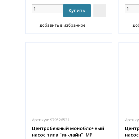
Добавить в избранное
До
Артикул:
979526521
Артику
Центробежный моноблочный
Цент
насос типа "ин-лайн" IMP
насос