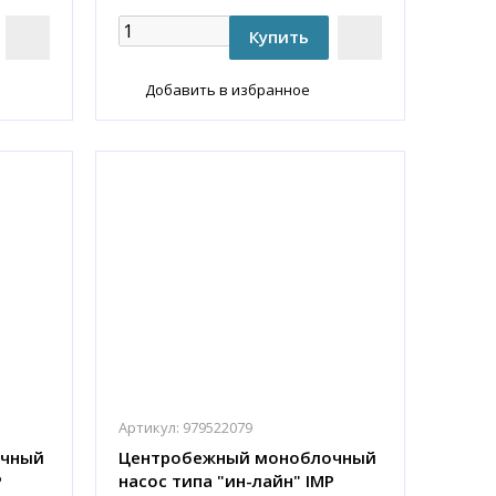
Добавить в избранное
Артикул:
979522079
очный
Центробежный моноблочный
P
насос типа "ин-лайн" IMP