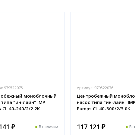
л:
979522075
Артикул:
979522076
робежный моноблочный
Центробежный монобл
 типа "ин-лайн" IMP
насос типа "ин-лайн" IM
 CL 40-240/2/2.2K
Pumps CL 40-300/2/3.0K
141 ₽
117 121 ₽
В наличии
В 