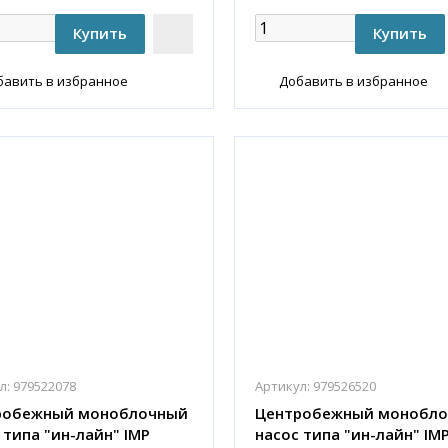
бавить в избранное
Добавить в избранное
л:
979522078
Артикул:
979526520
робежный моноблочный
Центробежный монобл
 типа "ин-лайн" IMP
насос типа "ин-лайн" IM