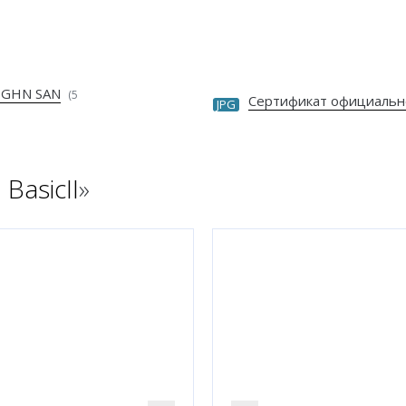
 GHN SAN
(5
Сертификат официальн
JPG
BasicII
»