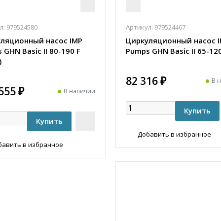
л:
979524580
Артикул:
979524467
ляционный насос IMP
Циркуляционный насос 
 GHN Basic II 80-190 F
Pumps GHN Basic II 65-120
)
82 316 ₽
В 
555 ₽
В наличии
Добавить в избранное
бавить в избранное