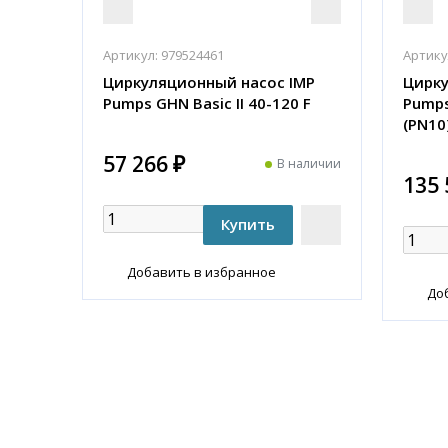
Артикул:
979524461
Артику
Циркуляционный насос IMP
Цирку
Pumps GHN Basic II 40-120 F
Pumps
(PN10
57 266 ₽
В наличии
135 
Добавить в избранное
До