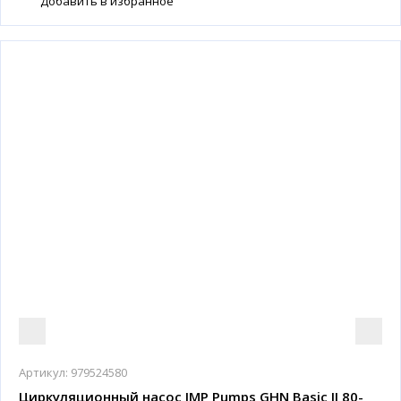
Добавить в избранное
Артикул:
979524580
Циркуляционный насос IMP Pumps GHN Basic II 80-