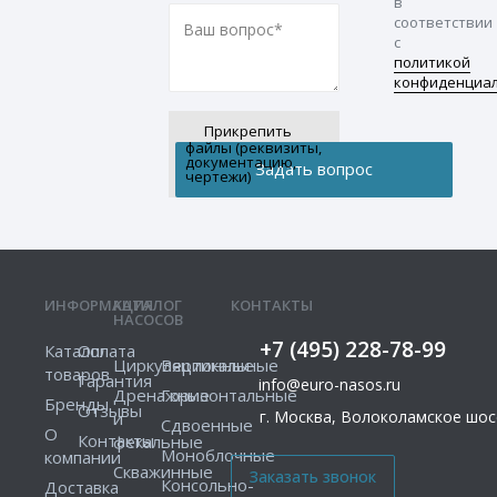
в
соответствии
с
политикой
конфиденциа
Прикрепить
файлы (реквизиты,
документацию,
чертежи)
ИНФОРМАЦИЯ
КАТАЛОГ
КОНТАКТЫ
НАСОСОВ
+7 (495) 228-78-99
Каталог
Оплата
Циркуляционные
Вертикальные
товаров
Гарантия
info@euro-nasos.ru
Дренажные
Горизонтальные
Бренды
Отзывы
г. Москва, Волоколамское шосс
и
Сдвоенные
О
Контакты
фекальные
Моноблочные
компании
Скважинные
Консольно-
Доставка