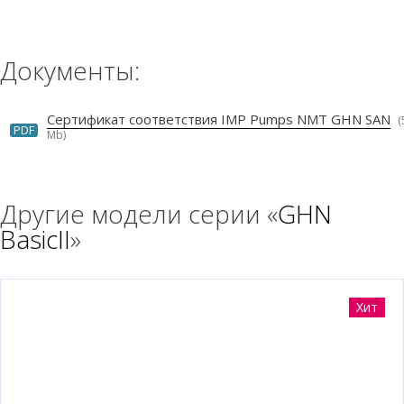
Документы:
Сертификат соответствия IMP Pumps NMT GHN SAN
(
PDF
Mb)
Другие модели серии «
GHN
BasicII
»
Хит