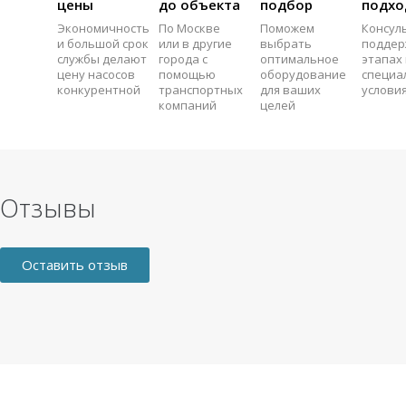
цены
до объекта
подбор
подхо
Экономичность
По Москве
Поможем
Консул
и большой срок
или в другие
выбрать
поддер
службы делают
города с
оптимальное
этапах 
цену насосов
помощью
оборудование
специа
конкурентной
транспортных
для ваших
услови
компаний
целей
Отзывы
Оставить отзыв