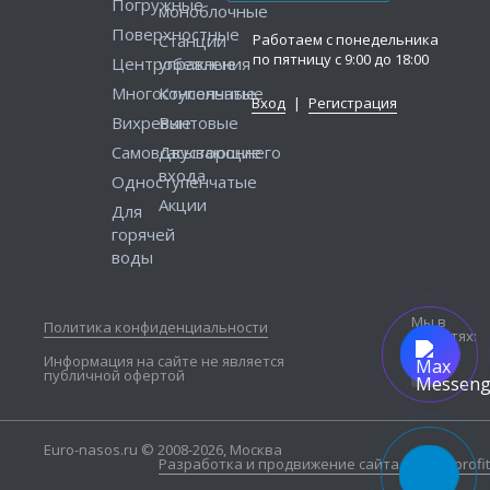
Погружные
моноблочные
Поверхностные
Работаем с понедельника
Станции
по пятницу с 9:00 до 18:00
Центробежные
управления
Многоступенчатые
Консольные
Вход
|
Регистрация
Вихревые
Винтовые
Самовсасывающие
Двустороннего
входа
Одноступенчатые
Акции
Для
горячей
воды
Мы в
Политика конфиденциальности
соцсетях:
Информация на сайте не является
публичной офертой
Euro-nasos.ru © 2008-2026, Москва
Разработка и продвижение сайта — Seo4profit