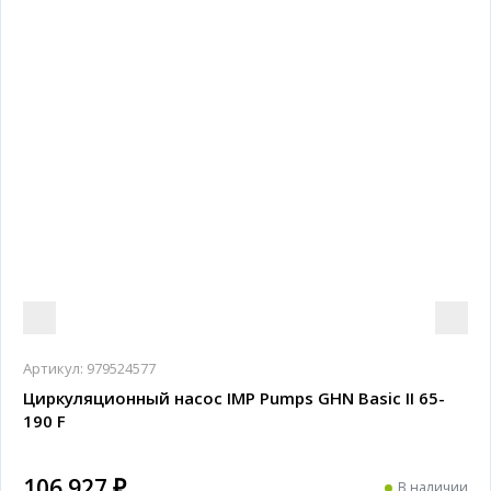
Артикул:
979524577
Циркуляционный насос IMP Pumps GHN Basic II 65-
190 F
106 927 ₽
В наличии