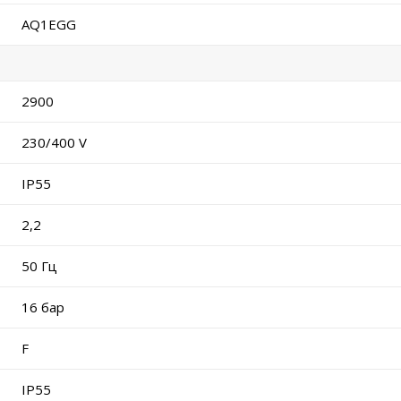
AQ1EGG
2900
230/400 V
IP55
2,2
50 Гц
16 бар
F
IP55