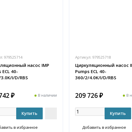
л:
979525714
Артикул:
979525718
ляционный насос IMP
Циркуляционный насос 
 ECL 40-
Pumps ECL 40-
/3.0K/I/D/RBS
360/2/4.0K/I/D/RBS
742 ₽
209 726 ₽
В наличии
В 
бавить в избранное
Добавить в избранное