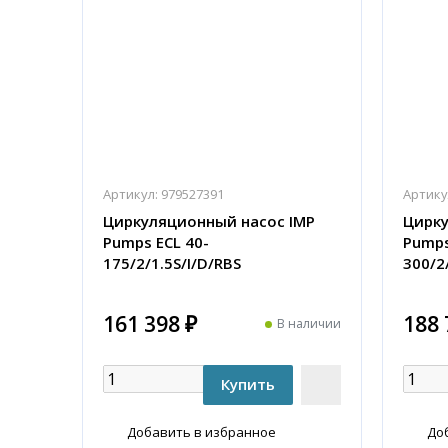
Артикул:
979527391
Артику
Циркуляционный насос IMP
Цирку
Pumps ECL 40-
Pumps
175/2/1.5S/I/D/RBS
300/2
161 398 ₽
188 
В наличии
Добавить в избранное
До