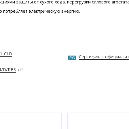
кциями защиты от сухого хода, перегрузки силового агрегат
о потребляет электрическую энергию.
CL CLD
Сертификат официальн
JPG
I/D/RBS
(12
»