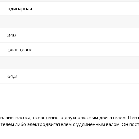
одинарная
340
фланцевое
64,3
 инлайн-насоса, оснащенного двухполюсным двигателем. Це
ателем либо электродвигателем с удлиненным валом. Он пос