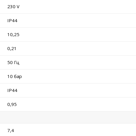
230 V
IP44
10,25
0,21
50 Гц
10 бар
IP44
0,95
7,4