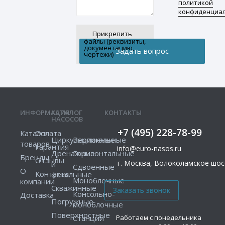
политикой
конфиденциа
Прикрепить
файлы (реквизиты,
документацию,
чертежи)
ИНФОРМАЦИЯ
КАТАЛОГ
КОНТАКТЫ
НАСОСОВ
+7 (495) 228-78-99
Каталог
Оплата
Циркуляционные
Вертикальные
товаров
Гарантия
info@euro-nasos.ru
Дренажные
Горизонтальные
Бренды
Отзывы
г. Москва, Волоколамское шосс
и
Сдвоенные
О
Контакты
фекальные
Моноблочные
компании
Скважинные
Консольно-
Доставка
Погружные
моноблочные
Поверхностные
Работаем с понедельника
Станции