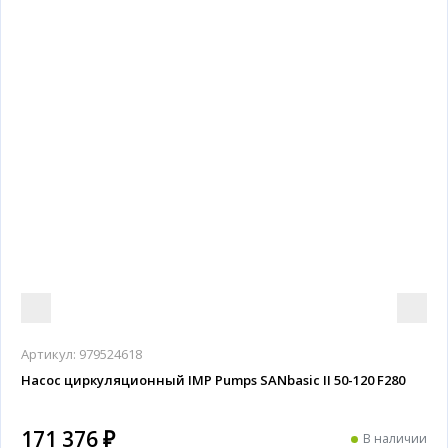
Артикул:
979524618
Насос циркуляционный IMP Pumps SANbasic II 50-120 F280
171 376 ₽
В наличии