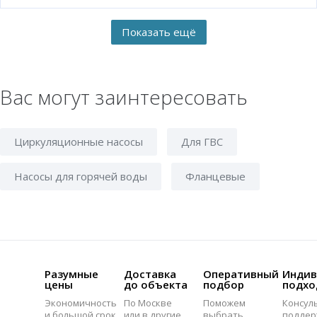
Вас могут заинтересовать
Циркуляционные насосы
Для ГВС
Насосы для горячей воды
Фланцевые
Разумные
Доставка
Оперативный
Индив
цены
до объекта
подбор
подхо
Экономичность
По Москве
Поможем
Консул
и большой срок
или в другие
выбрать
поддер