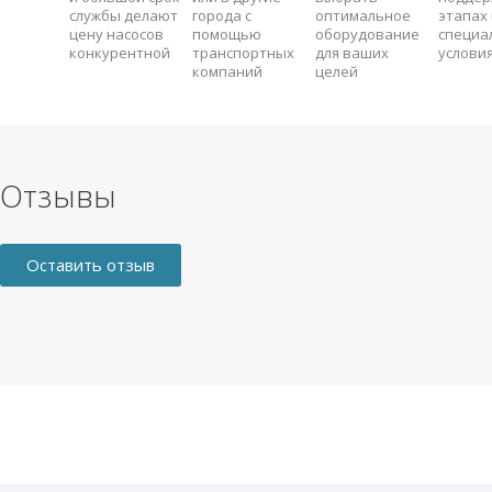
службы делают
города с
оптимальное
этапах 
цену насосов
помощью
оборудование
специа
конкурентной
транспортных
для ваших
услови
компаний
целей
Отзывы
Оставить отзыв