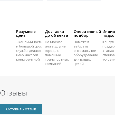
Разумные
Доставка
Оперативный
Индив
цены
до объекта
подбор
подхо
Экономичность
По Москве
Поможем
Консул
и большой срок
или в другие
выбрать
поддер
службы делают
города с
оптимальное
этапах 
цену насосов
помощью
оборудование
специа
конкурентной
транспортных
для ваших
услови
компаний
целей
Отзывы
Оставить отзыв