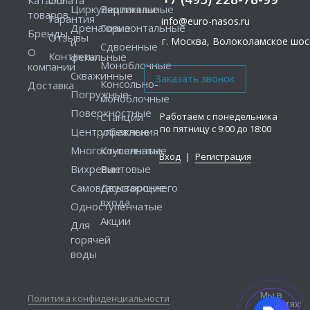
Циркуляционные
Вертикальные
товаров
Гарантия
info@euro-nasos.ru
Дренажные
Горизонтальные
Бренды
Отзывы
г. Москва, Волоколамское шосс
и
Сдвоенные
О
Контакты
фекальные
Моноблочные
компании
Скважинные
Консольно-
Доставка
Погружные
моноблочные
Поверхностные
Работаем с понедельника
Станции
по пятницу с 9:00 до 18:00
Центробежные
управления
Многоступенчатые
Консольные
Вход
|
Регистрация
Вихревые
Винтовые
Самовсасывающие
Двустороннего
входа
Одноступенчатые
Акции
Для
горячей
воды
Мы в
Политика конфиденциальности
соцсетях: