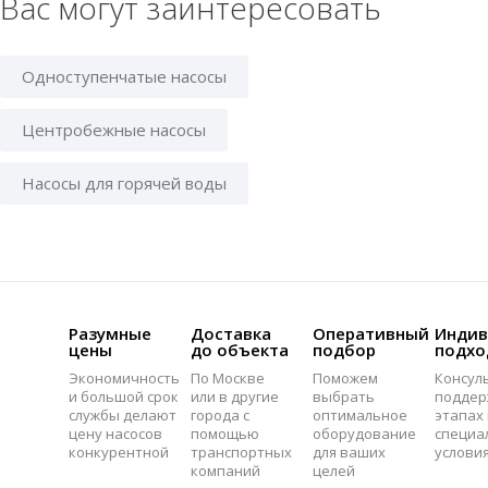
Вас могут заинтересовать
Одноступенчатые насосы
Центробежные насосы
Насосы для горячей воды
Разумные
Доставка
Оперативный
Индив
цены
до объекта
подбор
подхо
Экономичность
По Москве
Поможем
Консул
и большой срок
или в другие
выбрать
поддер
службы делают
города с
оптимальное
этапах 
цену насосов
помощью
оборудование
специа
конкурентной
транспортных
для ваших
услови
компаний
целей