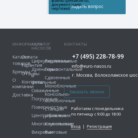
файлы (реквизиты,
документацию,
чертежи)
ИНФОРМАЦИЯ
КАТАЛОГ
КОНТАКТЫ
НАСОСОВ
+7 (495) 228-78-99
Каталог
Оплата
Циркуляционные
Вертикальные
товаров
Гарантия
info@euro-nasos.ru
Дренажные
Горизонтальные
Бренды
Отзывы
г. Москва, Волоколамское шосс
и
Сдвоенные
О
Контакты
фекальные
Моноблочные
компании
Скважинные
Консольно-
Доставка
Погружные
моноблочные
Поверхностные
Работаем с понедельника
Станции
по пятницу с 9:00 до 18:00
Центробежные
управления
Многоступенчатые
Консольные
Вход
|
Регистрация
Вихревые
Винтовые